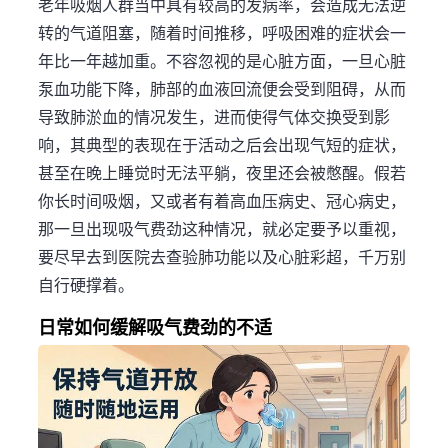
老年吸烟人群当中具有较高的发病率，会造成无法逆
转的气道阻塞，随着时间推移，呼吸困难的症状会一
年比一年越加重。不容忽视的是心脏方面，一旦心脏
泵血功能下降，肺部的血液回流便会受到阻碍，从而
导致肺淤血的情况发生，进而使得气体交换受到影
响，其典型的表现在于活动之后会出现气短的症状，
甚至在晚上睡觉时无法平躺，夜里还会被憋醒。假若
你长时间吸烟，又或者有着高血压病史、冠心病史，
那一旦出现吸气费劲这种情况，就必定要予以重视，
要尽早去到医院去查验肺功能以及心脏彩超，千万别
自行硬撑着。
日常如何缓解吸气费劲的不适