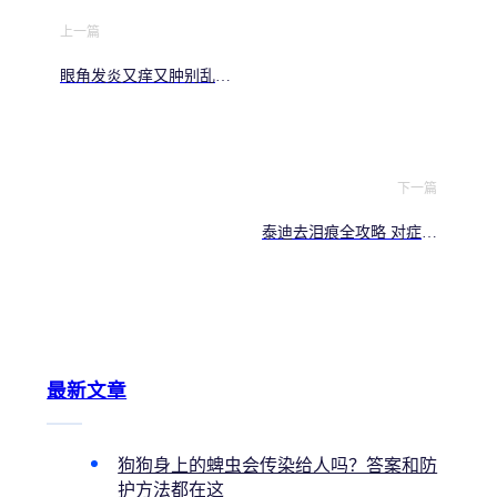
上一篇
眼角发炎又痒又肿别乱揉
这份自救指南请收好
下一篇
泰迪去泪痕全攻略 对症下
药告别泪痕脸
最新文章
狗狗身上的蜱虫会传染给人吗？答案和防
护方法都在这