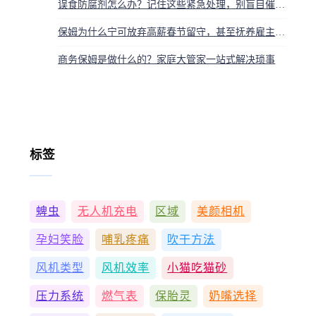
误食防腐剂怎么办？记住这些紧急处理，别盲目催吐或喝错东西
保姆为什么宁可放弃高薪春节留守，甚至抚养雇主孩子五年
商务保姆是做什么的？家庭大管家一站式解决琐事
标签
蜱虫
无人机充电
区域
美颜相机
孕妇笑脸
哺乳疼痛
吹干方法
风机类型
风机效率
小猫吃猫砂
压力系统
燃气表
保胎灵
奶嘴选择