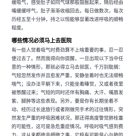
缓吸气，感受肚子如同气球那般鼓胀起来，随后经由
嘴缓缓呼气，肚子渐渐收缩回去。每日做数次，每次
历经五至十分钟，持之以恒能够显著改进呼吸的顺畅
程度。
哪些情况必须马上去医院
有一些人觉着吸气时费劲算不上啥重要的事，忍一忍
便过去了。然而我得向你提醒，一旦出现以下当中任
意的一种情形，那就必得立马去就医，千万别耽搁：
气短忽然发作并且愈发严重，安静坐着时也无法顺畅
喘气；没办法平躺下来，只能坐着睡觉，又或者夜里
被憋醒过来；气短的同时还伴有胸痛、大汗、嘴唇发
紫、腿肿等这些表现。另外，要是你有长期坐着不
动、经历过长途旅行或者刚做完手术的过往情形，突
然发生严重的呼吸困难状况，那还得高度警觉肺栓塞
的可能性，这可是急危重症情况。呼吸时吸气感到费
力，这从来都绝非细微之事，它极有可能是心与肺的