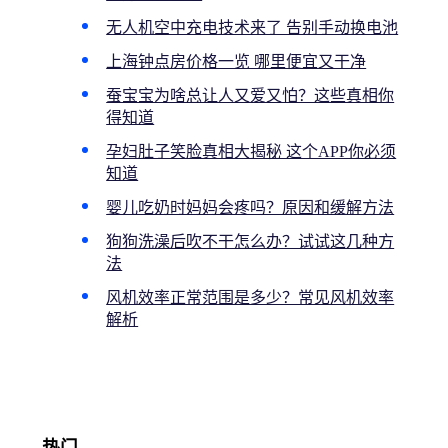
无人机空中充电技术来了 告别手动换电池
上海钟点房价格一览 哪里便宜又干净
蚕宝宝为啥总让人又爱又怕？这些真相你
得知道
孕妇肚子笑脸真相大揭秘 这个APP你必须
知道
婴儿吃奶时妈妈会疼吗？原因和缓解方法
狗狗洗澡后吹不干怎么办？试试这几种方
法
风机效率正常范围是多少？常见风机效率
解析
热门