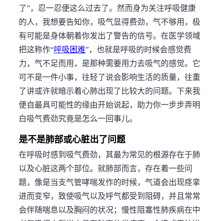
了”，忍一忍便这么过去了。然而身为关注呼吸健康
的人，我想要告知你，吸气显得费劲，气不够用，极
有可能是身体朝着你发出了警告的信号。在医学领域
把这称作“
呼吸困难
”，也就是呼吸的时候会感觉费
力，气不足而用，是那种需要用力去吸气的感觉。它
可不是一件小事，往轻了说会影响生活的质量，往重
了讲或许就暗示着心肺出现了比较大的问题。下来我
便自最具可能性的缘由开始说起，助力你一步步弄明
白吸气费劲究竟是怎么一回事儿。
是不是肺部或心脏出了问题
在呼吸时感到吸气费劲，其最为常见的根源存在于肺
以及心脏这两个部位。就肺部而言，存在着一些问
题，像是当支气管哮喘发作的时候，气道会出现痉挛
进而变窄，致使吸气以及呼气都受到阻碍，并且常常
会伴随喘息以及胸闷的状况；慢性阻塞性肺疾病在中