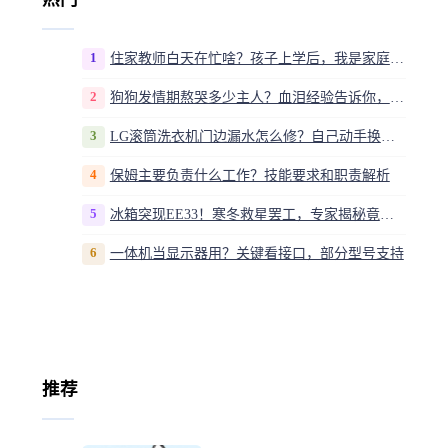
1
住家教师白天在忙啥？孩子上学后，我是家庭运营官
2
狗狗发情期熬哭多少主人？血泪经验告诉你，这20多天到底该怎么熬
3
LG滚筒洗衣机门边漏水怎么修？自己动手换密封圈教程视频
4
保姆主要负责什么工作？技能要求和职责解析
5
冰箱突现EE33！寒冬救星罢工，专家揭秘竟是无解故障？
6
一体机当显示器用？关键看接口，部分型号支持
推荐