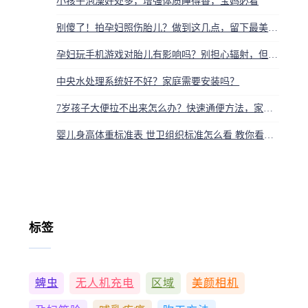
小孩子泡澡好处多，增强体质睡得香，宝妈必看
别傻了！拍孕妇照伤胎儿？做到这几点，留下最美孕期纪念
孕妇玩手机游戏对胎儿有影响吗？别担心辐射，但要注意姿势和时间
中央水处理系统好不好？家庭需要安装吗？
7岁孩子大便拉不出来怎么办？快速通便方法，家长必看
婴儿身高体重标准表 世卫组织标准怎么看 教你看懂生长曲线
标签
蜱虫
无人机充电
区域
美颜相机