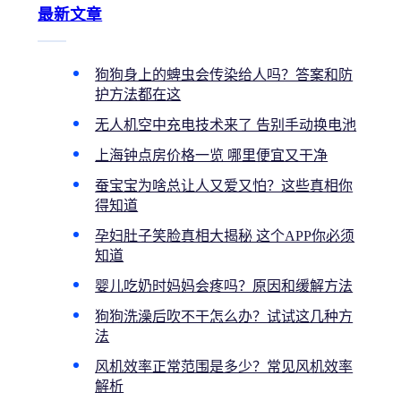
最新文章
狗狗身上的蜱虫会传染给人吗？答案和防
护方法都在这
无人机空中充电技术来了 告别手动换电池
上海钟点房价格一览 哪里便宜又干净
蚕宝宝为啥总让人又爱又怕？这些真相你
得知道
孕妇肚子笑脸真相大揭秘 这个APP你必须
知道
婴儿吃奶时妈妈会疼吗？原因和缓解方法
狗狗洗澡后吹不干怎么办？试试这几种方
法
风机效率正常范围是多少？常见风机效率
解析