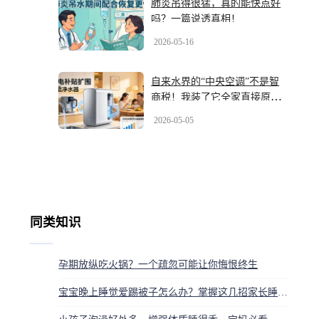
肺炎吊得很猛，真的能快点好
吗？一篇说透真相！
2026-05-16
自来水界的“中央空调”不是智
商税！我装了它全家直接原地
封神
2026-05-05
同类知识
孕期放纵吃火锅？一个疏忽可能让你悔恨终生
宝宝晚上睡觉爱踢被子怎么办？掌握这几招家长睡好觉