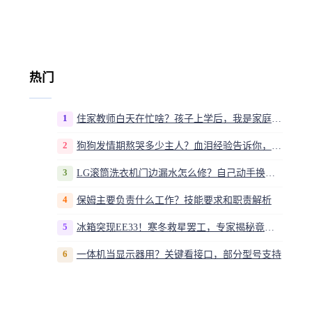
热门
1
住家教师白天在忙啥？孩子上学后，我是家庭运营官
2
狗狗发情期熬哭多少主人？血泪经验告诉你，这20多天到底该怎么熬
3
LG滚筒洗衣机门边漏水怎么修？自己动手换密封圈教程视频
4
保姆主要负责什么工作？技能要求和职责解析
5
冰箱突现EE33！寒冬救星罢工，专家揭秘竟是无解故障？
6
一体机当显示器用？关键看接口，部分型号支持