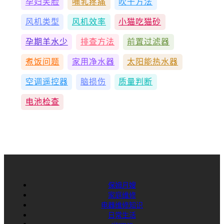
孕妇笑脸
哺乳疼痛
吹干方法
风机类型
风机效率
小猫吃猫砂
孕期羊水少
排查方法
前置过滤器
煮饭问题
家用净水器
太阳能热水器
空调遥控器
脑损伤
质量判断
电池检查
保姆月嫂
家庭维修
电器维修知识
日常生活