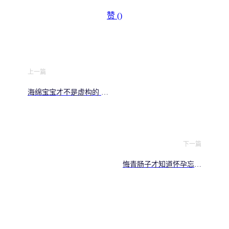
赞 (
)
上一篇
海绵宝宝才不是虚构的 科
学揭秘童年男神的真实身
份
下一篇
悔青肠子才知道怀孕忘吃
叶酸等于拿胎儿发育赌博
影响超乎想象