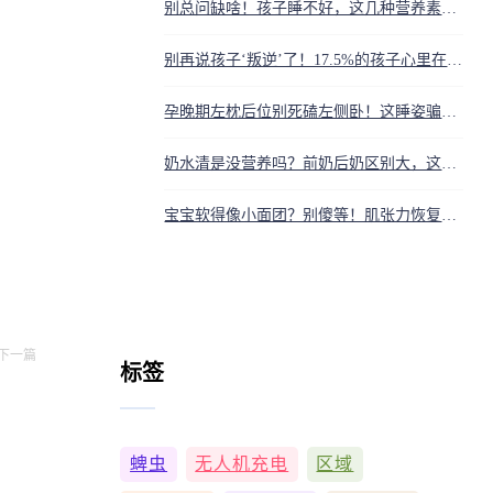
别总问缺啥！孩子睡不好，这几种营养素可能是‘真凶’，还有你忽略的大问题
别再说孩子‘叛逆’了！17.5%的孩子心里在求救，这些信号你读懂了吗？
孕晚期左枕后位别死磕左侧卧！这睡姿骗了多少准妈妈的血泪？
奶水清是没营养吗？前奶后奶区别大，这才是宝宝吃饱的信号
宝宝软得像小面团？别傻等！肌张力恢复黄金期就这几个月
下一篇
标签
蜱虫
无人机充电
区域