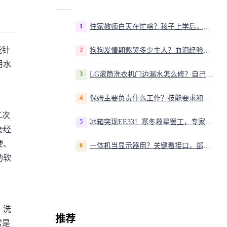
1
住家教师白天在忙啥？孩子上学后，我是家庭运营官
能针
2
狗狗发情期熬哭多少主人？血泪经验告诉你，这20多天到底该怎么熬
用水
3
LG滚筒洗衣机门边漏水怎么修？自己动手换密封圈教程视频
4
保姆主要负责什么工作？技能要求和职责解析
二次
5
冰箱突现EE33！寒冬救星罢工，专家揭秘竟是无解故障？
会经
硬、
6
一体机当显示器用？关键看接口，部分型号支持
助软
、洗
推荐
常是