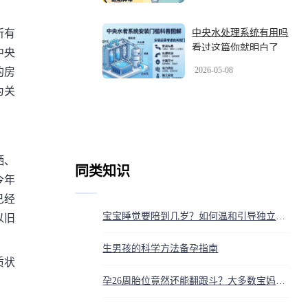
中央水处理系统有用吗
所有
看过这篇你就明白了
中央
2026-05-08
的房
为关
洒、
同类知识
今年
已经
宝宝睡觉要陪到几岁？如何温和引导独立入睡
以旧
生男孩的科学方法备孕指南
质状
孕26周胎位竟然还能翻跟斗？大多数宝妈都操碎了心