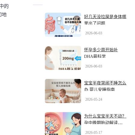
中的
切地
好几天没拉屎是身体哪
里出了问题
2026-06-03
怀孕多少周开始补
DHA最科学
2026-06-03
宝宝半夜哭闹不睡怎么
办 婴儿安睡指南
2026-05-24
为什么宝宝半天不动？
孕中晚期胎动解读与安
心指南
2026-05-17