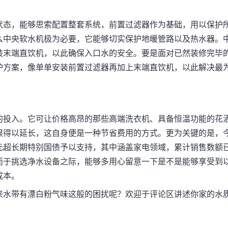
状态，能够思索配置整套系统，前置过滤器作为基础，用以保护
么中央软水机极为必要，它能够切实保护地暖管路以及热水器。
装末端直饮机，以此确保入口水的安全。要是面对已然装修完毕
护方案，像单单安装前置过滤器再加上末端直饮机，以此解决最
的投入。它可让价格高昂的那些高端洗衣机、具备恒温功能的花
限得以延长，这自身便是一种节省费用的方式。更为关键的是，
亿元超长期特别国债予以支持，其中涵盖家电领域，累计销售数额
而于挑选净水设备之际，能够多用心留意一下是不是能够享受到
成本。
来水带有漂白粉气味这般的困扰呢？欢迎于评论区讲述你家的水