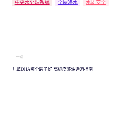
中央水处理系统
全屋净水
水质安全
上一篇
儿童DHA哪个牌子好 高纯度藻油选购指南