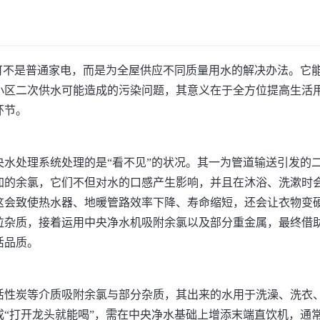
可不是普通家电，而是为全屋供应不同质量用水的解决办法。它
小区二次供水可能造成的污染问题，其意义在于全方位提高生活
环节。
水处理系统处理的是“看不见”的状况。其一为管道输送引发的
加的余氯，它们不但对水的口感产生影响，并且在沐浴、洗漱时
这会致使热水器、地暖管路效率下降、寿命缩短，还会让衣物变
粒杂质，接着运用中央净水机吸附余氯以及部分重金属，最终借
活品质。
活性炭等介质吸附余氯与部分杂质，其出来的水用于洗澡、洗衣
“打开龙头就能喝”，需在中央净水基础上增添末端直饮机，通