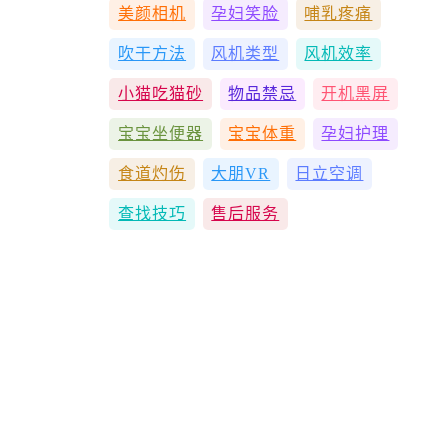
美颜相机
孕妇笑脸
哺乳疼痛
吹干方法
风机类型
风机效率
小猫吃猫砂
物品禁忌
开机黑屏
宝宝坐便器
宝宝体重
孕妇护理
食道灼伤
大朋VR
日立空调
查找技巧
售后服务