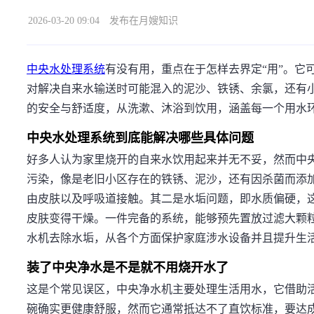
2026-03-20 09:04
发布在月嫂知识
中央水处理系统
有没有用，重点在于怎样去界定“用”。它
对解决自来水输送时可能混入的泥沙、铁锈、余氯，还有
的安全与舒适度，从洗漱、沐浴到饮用，涵盖每一个用水
中央水处理系统到底能解决哪些具体问题
好多人认为家里烧开的自来水饮用起来并无不妥，然而中央
污染，像是老旧小区存在的铁锈、泥沙，还有因杀菌而添
由皮肤以及呼吸道接触。其二是水垢问题，即水质偏硬，
皮肤变得干燥。一件完备的系统，能够预先置放过滤大颗
水机去除水垢，从各个方面保护家庭涉水设备并且提升生
装了中央净水是不是就不用烧开水了
这是个常见误区，中央净水机主要处理生活用水，它借助
碗确实更健康舒服，然而它通常抵达不了直饮标准，要达成