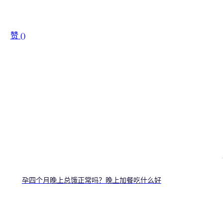
赞 (
)
孕四个月晚上总饿正常吗？晚上加餐吃什么好