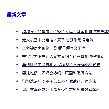
最新文章
狗狗身上的蜱虫会传染给人吗？答案和防护方法都
无人机空中充电技术来了 告别手动换电池
上海钟点房价格一览 哪里便宜又干净
蚕宝宝为啥总让人又爱又怕？这些真相你得知道
孕妇肚子笑脸真相大揭秘 这个APP你必须知道
婴儿吃奶时妈妈会疼吗？原因和缓解方法
狗狗洗澡后吹不干怎么办？试试这几种方法
风机效率正常范围是多少？常见风机效率解析