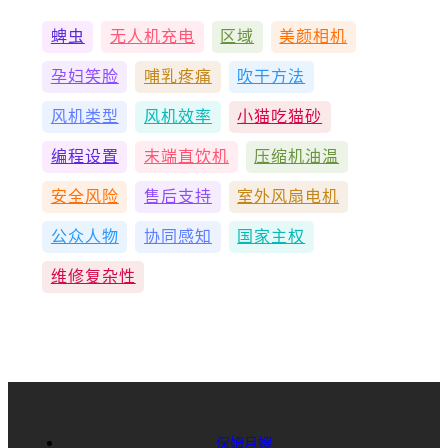
蜱虫
无人机充电
区域
美颜相机
孕妇笑脸
哺乳疼痛
吹干方法
风机类型
风机效率
小猫吃猫砂
编程设置
末端直饮机
压缩机油温
安全风险
售后支持
室外风扇电机
公众人物
协同感知
国家主权
维修复杂性
保姆月嫂