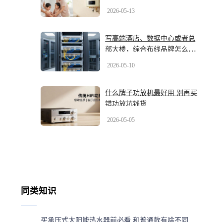
2026-05-13
写高端酒店、数据中心或者总
部大楼，综合布线品牌怎么
选？2026年最新几大品牌盘一
2026-05-10
盘
什么牌子功放机最好用 别再买
错功放坑钱货
2026-05-05
同类知识
买承压式太阳能热水器前必看 和普通款有啥不同