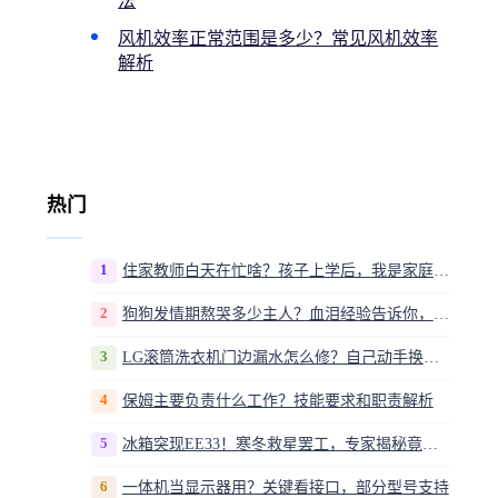
法
风机效率正常范围是多少？常见风机效率
解析
热门
1
住家教师白天在忙啥？孩子上学后，我是家庭运营官
2
狗狗发情期熬哭多少主人？血泪经验告诉你，这20多天到底该怎么熬
3
LG滚筒洗衣机门边漏水怎么修？自己动手换密封圈教程视频
4
保姆主要负责什么工作？技能要求和职责解析
5
冰箱突现EE33！寒冬救星罢工，专家揭秘竟是无解故障？
6
一体机当显示器用？关键看接口，部分型号支持