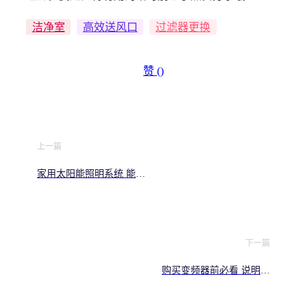
洁净室
高效送风口
过滤器更换
赞 (
)
上一篇
家用太阳能照明系统 能省
多少钱？2026安装前必看
下一篇
购买变频器前必看 说明书
大全下载与选型指南