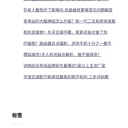
外星人散热坏了能换吗 风扇维修更换常见问题解答
变电站的大脑神经怎么升级？新一代二次系统快准狠
柜机变废物！冬天空调不暖，竟是这些坑害了你
吓破胆？路由器这点辐射，连你手机十分之一都不到！别再自己吓自己了
模拟城市5无人机优缺点解析，值不值得造？
选购综合布线品牌前先看懂这5家以上主流厂家
华宝空调配万能遥控器真的能开机吗 三步对码教程来啦
标签