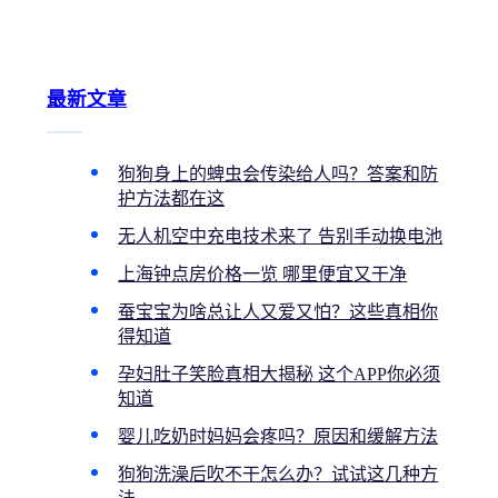
最新文章
狗狗身上的蜱虫会传染给人吗？答案和防
护方法都在这
无人机空中充电技术来了 告别手动换电池
上海钟点房价格一览 哪里便宜又干净
蚕宝宝为啥总让人又爱又怕？这些真相你
得知道
孕妇肚子笑脸真相大揭秘 这个APP你必须
知道
婴儿吃奶时妈妈会疼吗？原因和缓解方法
狗狗洗澡后吹不干怎么办？试试这几种方