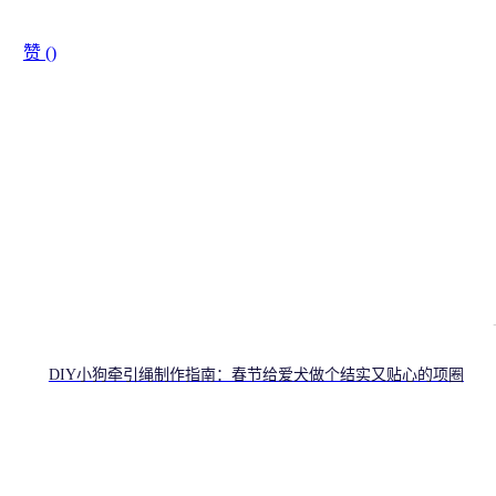
赞 (
)
DIY小狗牵引绳制作指南：春节给爱犬做个结实又贴心的项圈