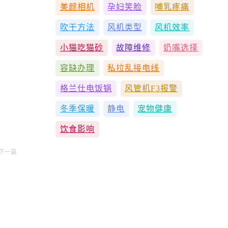
美颜相机
孕妇笑脸
哺乳疼痛
吹干方法
风机类型
风机效率
小猫吃猫砂
故障维修
奶嘴选择
容缺办理
私拉乱接电线
格兰仕电饭锅
风管机F3报警
冬季保暖
静电
宠物健康
饮食影响
下一篇