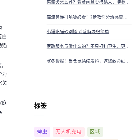
恶霸犬怎么养？看着凶其实很黏人，喂养训练一次讲清
猫流鼻涕打喷嚏必看！2步教你分清感冒还是猫鼻支
的
小猫吃猫砂别慌 对症解决很简单
蛋白
励猫
家政服务员做什么的？不只打扫卫生，更是家庭生活管理专家
寒冬警报！当仓鼠蜷缩发抖，这些致命细节正在偷走它的体温
题，
华为
化关
家庭
标签
选
蜱虫
无人机充电
区域