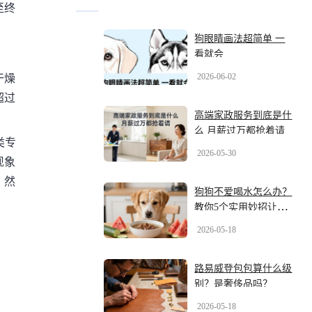
至终
狗眼睛画法超简单 一
看就会
2026-06-02
干燥
超过
高端家政服务到底是什
么 月薪过万都抢着请
类专
2026-05-30
现象
，然
狗狗不爱喝水怎么办？
。
教你5个实用妙招让狗
狗爱上喝水
2026-05-18
路易威登包包算什么级
别？是奢侈品吗？
2026-05-18