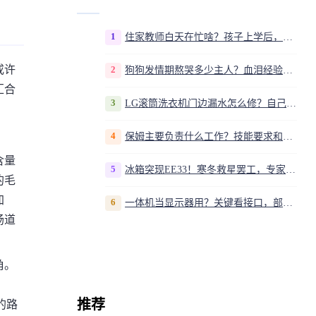
1
住家教师白天在忙啥？孩子上学后，我是家庭运营官
或许
2
狗狗发情期熬哭多少主人？血泪经验告诉你，这20多天到底该怎么熬
汇合
3
LG滚筒洗衣机门边漏水怎么修？自己动手换密封圈教程视频
4
保姆主要负责什么工作？技能要求和职责解析
含量
5
冰箱突现EE33！寒冬救星罢工，专家揭秘竟是无解故障？
的毛
加
6
一体机当显示器用？关键看接口，部分型号支持
肠道
角。
推荐
的路