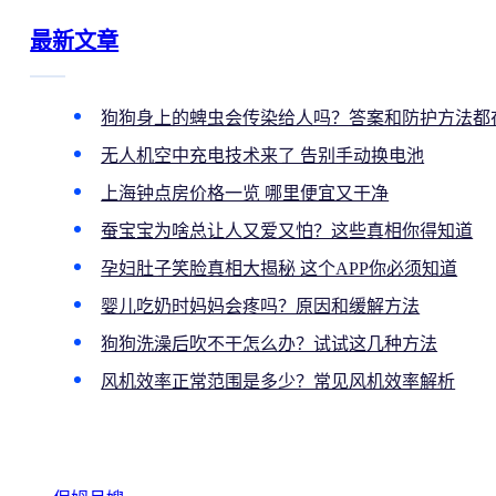
最新文章
狗狗身上的蜱虫会传染给人吗？答案和防护方法都
无人机空中充电技术来了 告别手动换电池
上海钟点房价格一览 哪里便宜又干净
蚕宝宝为啥总让人又爱又怕？这些真相你得知道
孕妇肚子笑脸真相大揭秘 这个APP你必须知道
婴儿吃奶时妈妈会疼吗？原因和缓解方法
狗狗洗澡后吹不干怎么办？试试这几种方法
风机效率正常范围是多少？常见风机效率解析