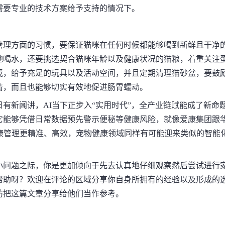
需要专业的技术方案给予支持的情况下。
管理方面的习惯，要保证猫咪在任何时候都能够喝到新鲜且干净
地喝水，还要挑选契合猫咪年龄以及健康状况的猫粮，着重关注
境，给予充足的玩具以及活动空间，并且定期清理猫砂盆，要鼓
情，而且也能够切实有效地促进肠胃蠕动。
有新闻讲，AI当下正步入“实用时代”，全产业链赋能成了新命
它能够凭借日常数据预先警示便秘等健康风险，就像爱康集团跟
康管理更精准、高效，宠物健康领域同样有可能迎来类似的智能
小问题之际，你是更加倾向于先去认真地仔细观察然后尝试进行
帮助呀？欢迎在评论的区域分享你自身所拥有的经验以及形成的
妨把这篇文章分享给他们当作参考。