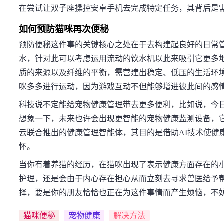
在尝试让双子座操控安卓手机去完成特定任务，其背后是
如何预防猫咪再次便秘
预防便秘这件事的关键核心之处在于去构建起良好的日常
水，针对此可以考虑运用流动的饮水机以此来吸引它更多
质的来源以及纤维的平衡，需营建出稳定、低压的生活环
咪多多进行运动，因为游戏互动不但能够增进彼此间的感
科技说不定能给宠物健康管理带去更多便利，比如说，今日
想象一下，未来也许会出现更智能的宠物健康监测设备，
云联合推出的健康管理智能体，其目的是借助AI技术使健
怀。
当你有着养猫的经历，在猫咪出现了表示健康方面存在的
护理，还是会由于内心存在担心从而立刻去寻求兽医给予
择，要是你的朋友恰恰也正在为这件事情而产生烦恼，不
猫咪便秘
宠物健康
解决方法