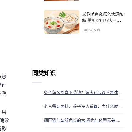
发作肠胃炎怎么快速缓
解 常见实用方法一文
讲清
2026-05-15
同类知识
能够
是南
兔子怎么除臭不花钱？源头在尿液不是体味，白醋擦笼子最快
的毛
老人需要照料、孩子没人看管，为什么就是找不到保姆？真相扎心
。兽
确诊
缅因猫什么颜色长的大 颜色与体型无关 真正决定体型的是这几点
谷歌