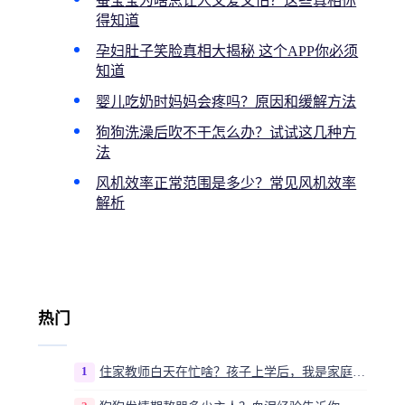
蚕宝宝为啥总让人又爱又怕？这些真相你
得知道
孕妇肚子笑脸真相大揭秘 这个APP你必须
知道
婴儿吃奶时妈妈会疼吗？原因和缓解方法
狗狗洗澡后吹不干怎么办？试试这几种方
法
风机效率正常范围是多少？常见风机效率
解析
热门
1
住家教师白天在忙啥？孩子上学后，我是家庭运营官