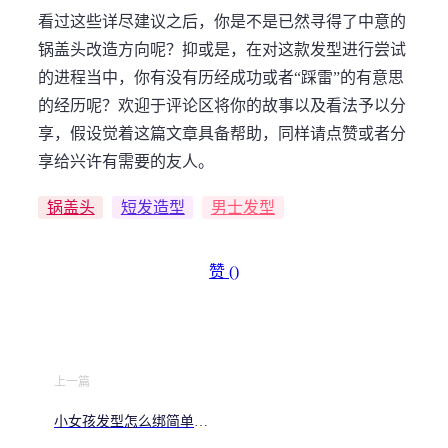
看过这些详尽建议之后，你是不是已然寻得了中意的
锅盖头改造方向呢？抑或是，在对这款发型进行尝试
的进程当中，你有没有历经成功或者“踩雷”的有意思
的经历呢？欢迎于评论区将你的故事以及看法予以分
享，假设觉着这篇文章具备帮助，同样请点赞或者分
享给兴许有需要的友人。
锅盖头
短发造型
男士发型
赞 (
)
上一篇
小女孩发型怎么绑简单好
看？上学快速扎头发技巧