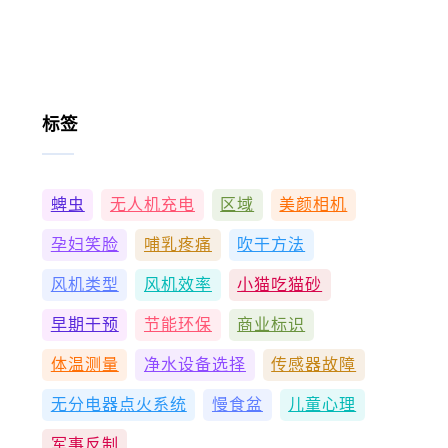
标签
蜱虫
无人机充电
区域
美颜相机
孕妇笑脸
哺乳疼痛
吹干方法
风机类型
风机效率
小猫吃猫砂
早期干预
节能环保
商业标识
体温测量
净水设备选择
传感器故障
无分电器点火系统
慢食盆
儿童心理
军事反制