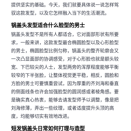
提供坚实的基础。今天，我们就要具体说一说怎样驾
驭这款发型，以及它怎样融入当下的生活潮流。
锅盖头发型适合什么脸型的男士
锅盖头发型不是所有人都适合，它对面部形状有所要
求，一般来讲，这款发型最合椭圆脸型以及心形脸型
的男士，椭圆脸型比例匀称，锅盖头的整齐轮廓会又
一次凸显面部的协调感受，对于心形脸也就是额头较
宽、下巴较尖的人士，发型两旁的浑厚程度能够平衡
较窄的下半张脸，让整体视觉更平稳，相反，圆脸和
方脸的男士可要慎重尝试，因为厚重的齐刘海和垂直
的侧面线条也许会加强脸型的圆润感或者棱角感。要
是确实真心热衷，能够去请发型师予以调整，像是把
刘海修薄，弄出一些纹理，或者适度提升头顶的高
度，均能够切实有效地改进。
短发锅盖头日常如何打理与造型