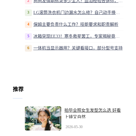
2
狗狗发情期熬哭多少主人？血泪经验告诉你，这20多天到底该怎么熬
3
LG滚筒洗衣机门边漏水怎么修？自己动手换密封圈教程视频
4
保姆主要负责什么工作？技能要求和职责解析
5
冰箱突现EE33！寒冬救星罢工，专家揭秘竟是无解故障？
6
一体机当显示器用？关键看接口，部分型号支持
推荐
拍毕业照女生发型怎么选 好看
上镜又自然
2026-05-30