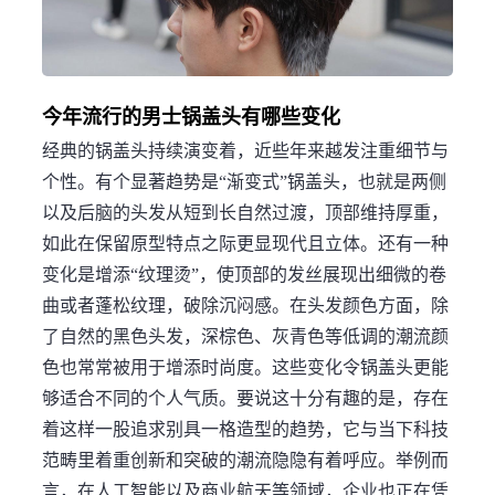
今年流行的男士锅盖头有哪些变化
经典的锅盖头持续演变着，近些年来越发注重细节与
个性。有个显著趋势是“渐变式”锅盖头，也就是两侧
以及后脑的头发从短到长自然过渡，顶部维持厚重，
如此在保留原型特点之际更显现代且立体。还有一种
变化是增添“纹理烫”，使顶部的发丝展现出细微的卷
曲或者蓬松纹理，破除沉闷感。在头发颜色方面，除
了自然的黑色头发，深棕色、灰青色等低调的潮流颜
色也常常被用于增添时尚度。这些变化令锅盖头更能
够适合不同的个人气质。要说这十分有趣的是，存在
着这样一股追求别具一格造型的趋势，它与当下科技
范畴里着重创新和突破的潮流隐隐有着呼应。举例而
言，在人工智能以及商业航天等领域，企业也正在凭