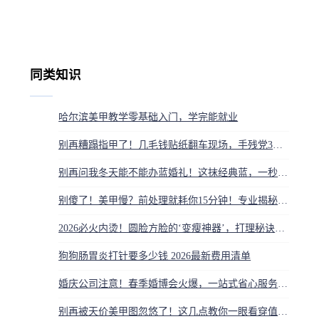
同类知识
哈尔滨美甲教学零基础入门，学完能就业
别再糟蹋指甲了！几毛钱贴纸翻车现场，手残党3步救星法瞬间封神
别再问我冬天能不能办蓝婚礼！这抹经典蓝，一秒让冰雪奇缘都输了
别傻了！美甲慢？前处理就耗你15分钟！专业揭秘时间都去哪了
2026必火内烫！圆脸方脸的‘变瘦神器’，打理秘诀竟如此简单
狗狗肠胃炎打针要多少钱 2026最新费用清单
婚庆公司注意！春季婚博会火爆，一站式省心服务成刚需
别再被天价美甲图忽悠了！这几点教你一眼看穿值不值