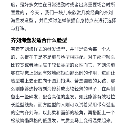
度，是好多女性在日常通勤时或者出席重要场合时所
喜爱的 ，今天 ，我们一块儿来欣赏几款经典的齐刘
海盘发造型 ，并且探讨怎样依据自身特点去进行选择
与打造。
齐刘海盘发适合什么脸型
有着齐刘海样式的盘发造型，并非是适合每一个人
的，关键在于是不是能与脸型相匹配。对于那些额头
比较宽或者脸型属于较长类型的女性而言，齐刘海能
够在视觉上起到有效地缩短面部比例的作用，进而让
脸型看上去更趋向于圆润饱满。若是圆脸的女孩，那
么则能够选择将刘海修剪成比较轻薄的样子，在两侧
留出一些碎发，配合高位的盘发，如此能够有效地拉
长脸型线条。而方脸型的人则可以试着采用带有弧度
的空气齐刘海，以此柔和面部的棱角，再搭配上一个
松散慵懒风格的低盘发，气质会马上变得温柔起来。