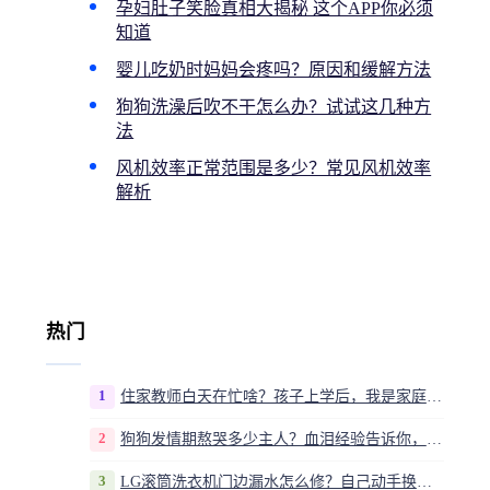
孕妇肚子笑脸真相大揭秘 这个APP你必须
知道
婴儿吃奶时妈妈会疼吗？原因和缓解方法
狗狗洗澡后吹不干怎么办？试试这几种方
法
风机效率正常范围是多少？常见风机效率
解析
热门
1
住家教师白天在忙啥？孩子上学后，我是家庭运营官
2
狗狗发情期熬哭多少主人？血泪经验告诉你，这20多天到底该怎么熬
3
LG滚筒洗衣机门边漏水怎么修？自己动手换密封圈教程视频