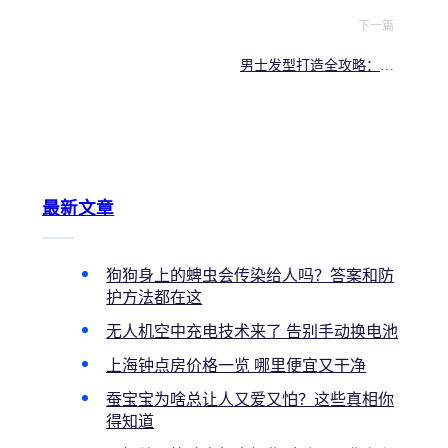
下一篇
男士发型打造全攻略：从
基础到进阶
最新文章
狗狗身上的蜱虫会传染给人吗？答案和防
护方法都在这
无人机空中充电技术来了 告别手动换电池
上海钟点房价格一览 哪里便宜又干净
蚕宝宝为啥总让人又爱又怕？这些真相你
得知道