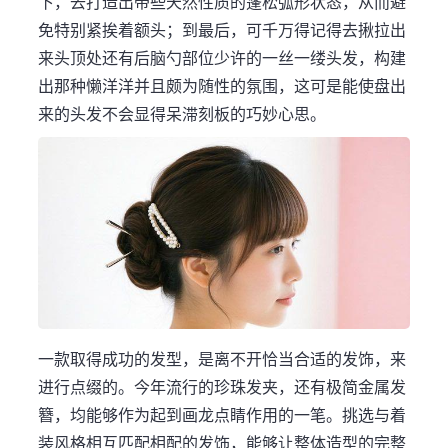
下，去打造出带些天然性质的蓬松弧形状态，从而避
免特别紧挨着额头；到最后，可千万得记得去揪拉出
来头顶处还有后脑勺部位少许的一丝一缕头发，构建
出那种懒洋洋并且颇为随性的氛围，这可是能使盘出
来的头发不会显得呆滞刻板的巧妙心思。
一款取得成功的发型，是离不开恰当合适的发饰，来
进行点缀的。今年流行的珍珠发夹，还有极简金属发
簪，均能够作为起到画龙点睛作用的一笔。挑选与着
装风格相互匹配相配的发饰，能够让整体造型的完整