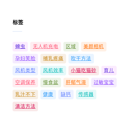
标签
蜱虫
无人机充电
区域
美颜相机
孕妇笑脸
哺乳疼痛
吹干方法
风机类型
风机效率
小猫吃猫砂
育儿
空调保养
慢食盆
肝郁气滞
过敏宝宝
乳汁不下
健康
缺钙
传感器
清洁方法