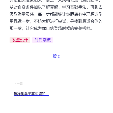
只是把头发束起来，更是个人风格以及气质的延伸，
从对自身条件加以了解算起，学习基础手法，再到去
汲取海量灵感，每一步都能够让你距离心中理想造型
更靠近一步，不妨大胆进行尝试，寻找到最适合你的
那一款，让它成为你自信登场时候的完美搭档。
发型设计
时尚潮流
赞 (
)
上一篇
带狗狗乘坐客车须知：一
文看懂规定与准备