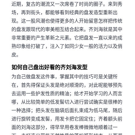
近期，复古的潮流又一次席卷了时尚的圈子。来到秀
场，再到街头，都能够看到经典的盘发造型重新出
现。这一股风潮也使得更多的人开始留意怎样把传统
的盘发跟现代的审美相互结合起来。齐刘海就是其中
非常重要的产生革新之元素。它把盘发一直以来的成
熟印象给打破了，注入了如同少女一般的活力以及俏
皮。
如何自己盘出好看的齐刘海发型
为自己做盘发这件事，掌握其中的技巧可是关键所
在，首先得保证头发是绝对顺滑的，对此呢能够预先
去运用一些护发性质的精油；给才开始学习的人而言
哪，从比较简单的低发髻切入进行尝试确实是很棒的
一种选择；把头发在脑袋后面扎束成为低马尾，随后
进行旋转变成发髻，用发卡把它固定住；齐着额头前
面的刘海这部分，得早早用卷发棒微微地顺着过一