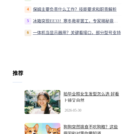
4
保姆主要负责什么工作？技能要求和职责解析
5
冰箱突现EE33！寒冬救星罢工，专家揭秘竟是无解故障？
6
一体机当显示器用？关键看接口，部分型号支持
推荐
拍毕业照女生发型怎么选 好看
上镜又自然
2026-05-30
狗狗突然挑食不吃狗粮？这些
原因和对策你要知道