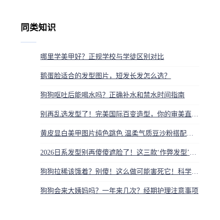
同类知识
哪里学美甲好？正规学校与学徒区别对比
鹅蛋脸适合的发型图片，短发长发怎么选？
狗狗呕吐后能喝水吗？正确补水和禁水时间指南
别再乱选发型了！完美国际百变造型，你的审美直接暴露了角色灵魂
黄皮显白美甲图片纯色跳色 温柔气质豆沙粉搭配奶白灵感
2026日系发型别再傻傻遮脸了！这三款‘作弊发型’让你秒变巴掌脸
狗狗拉稀该饿着？别傻！这么做可能害死它！科学的做法是…
狗狗会来大姨妈吗？一年来几次？经期护理注意事项