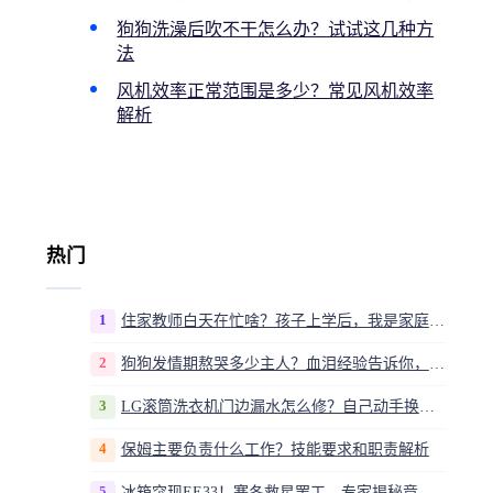
狗狗洗澡后吹不干怎么办？试试这几种方
法
风机效率正常范围是多少？常见风机效率
解析
热门
1
住家教师白天在忙啥？孩子上学后，我是家庭运营官
2
狗狗发情期熬哭多少主人？血泪经验告诉你，这20多天到底该怎么熬
3
LG滚筒洗衣机门边漏水怎么修？自己动手换密封圈教程视频
4
保姆主要负责什么工作？技能要求和职责解析
5
冰箱突现EE33！寒冬救星罢工，专家揭秘竟是无解故障？