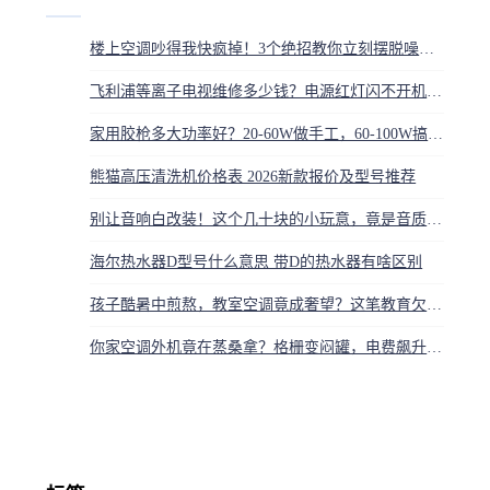
楼上空调吵得我快疯掉！3个绝招教你立刻摆脱噪音地狱
飞利浦等离子电视维修多少钱？电源红灯闪不开机故障维修
家用胶枪多大功率好？20-60W做手工，60-100W搞维修
熊猫高压清洗机价格表 2026新款报价及型号推荐
别让音响白改装！这个几十块的小玩意，竟是音质能响变悦耳的关键
海尔热水器D型号什么意思 带D的热水器有啥区别
孩子酷暑中煎熬，教室空调竟成奢望？这笔教育欠账谁来还
你家空调外机竟在蒸桑拿？格栅变闷罐，电费飙升还短命