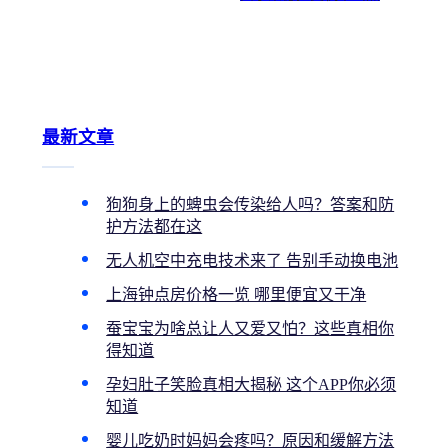
怎么办？发热器维修与更
换指南
最新文章
狗狗身上的蜱虫会传染给人吗？答案和防
护方法都在这
无人机空中充电技术来了 告别手动换电池
上海钟点房价格一览 哪里便宜又干净
蚕宝宝为啥总让人又爱又怕？这些真相你
得知道
孕妇肚子笑脸真相大揭秘 这个APP你必须
知道
婴儿吃奶时妈妈会疼吗？原因和缓解方法