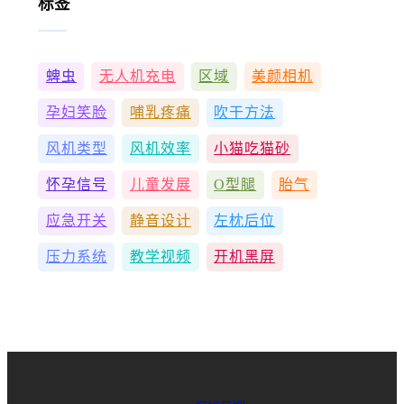
标签
蜱虫
无人机充电
区域
美颜相机
孕妇笑脸
哺乳疼痛
吹干方法
风机类型
风机效率
小猫吃猫砂
怀孕信号
儿童发展
O型腿
胎气
应急开关
静音设计
左枕后位
压力系统
教学视频
开机黑屏