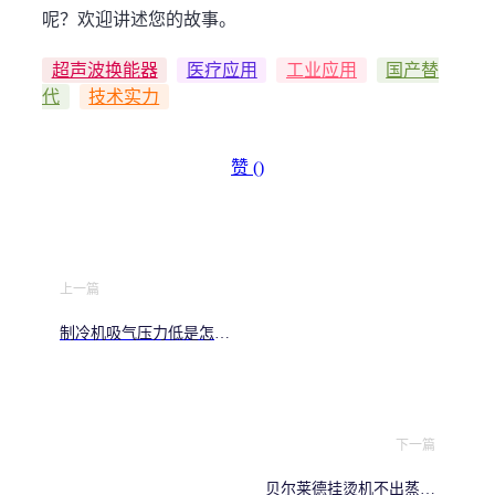
呢？欢迎讲述您的故事。
超声波换能器
医疗应用
工业应用
国产替
代
技术实力
赞 (
)
上一篇
制冷机吸气压力低是怎么
回事？怎么排查和解决
下一篇
贝尔莱德挂烫机不出蒸汽