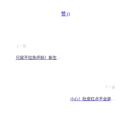
赞 (
)
上一篇
只尿不拉急坏妈！新生儿
这信号是没吃饱还是肠胃
出问题了？
下一篇
小心！肚皮红点不全是小
事，这几种情况必须立马
去医院，孕妈必看