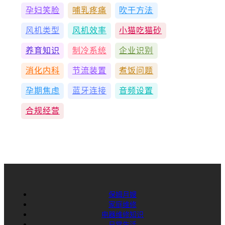
孕妇笑脸
哺乳疼痛
吹干方法
风机类型
风机效率
小猫吃猫砂
养育知识
制冷系统
企业识别
消化内科
节流装置
煮饭问题
孕期焦虑
蓝牙连接
音频设置
合规经营
保姆月嫂
家庭维修
电器维修知识
日常生活