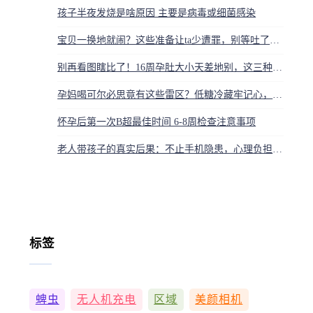
孩子半夜发烧是啥原因 主要是病毒或细菌感染
宝贝一换地就闹？这些准备让ta少遭罪，别等吐了再后悔
别再看图瞎比了！16周孕肚大小天差地别，这三种人才是真显怀
孕妈喝可尔必思竟有这些雷区？低糖冷藏牢记心，喝错一口悔断肠
怀孕后第一次B超最佳时间 6-8周检查注意事项
老人带孩子的真实后果：不止手机隐患，心理负担更重
标签
蜱虫
无人机充电
区域
美颜相机