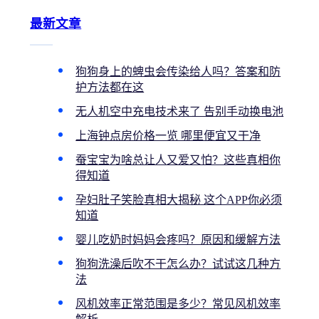
最新文章
狗狗身上的蜱虫会传染给人吗？答案和防
护方法都在这
无人机空中充电技术来了 告别手动换电池
上海钟点房价格一览 哪里便宜又干净
蚕宝宝为啥总让人又爱又怕？这些真相你
得知道
孕妇肚子笑脸真相大揭秘 这个APP你必须
知道
婴儿吃奶时妈妈会疼吗？原因和缓解方法
狗狗洗澡后吹不干怎么办？试试这几种方
法
风机效率正常范围是多少？常见风机效率