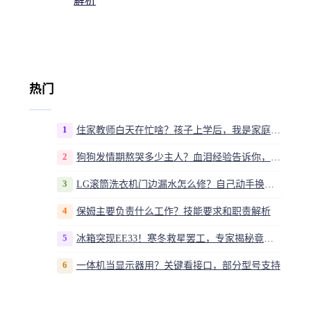
解析
热门
1
住家教师白天在忙啥？孩子上学后，我是家庭运营官
2
狗狗发情期熬哭多少主人？血泪经验告诉你，这20多天到底该怎么熬
3
LG滚筒洗衣机门边漏水怎么修？自己动手换密封圈教程视频
4
保姆主要负责什么工作？技能要求和职责解析
5
冰箱突现EE33！寒冬救星罢工，专家揭秘竟是无解故障？
6
一体机当显示器用？关键看接口，部分型号支持