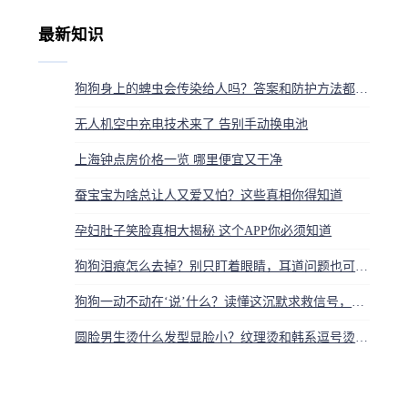
最新知识
狗狗身上的蜱虫会传染给人吗？答案和防护方法都在这
无人机空中充电技术来了 告别手动换电池
上海钟点房价格一览 哪里便宜又干净
蚕宝宝为啥总让人又爱又怕？这些真相你得知道
孕妇肚子笑脸真相大揭秘 这个APP你必须知道
狗狗泪痕怎么去掉？别只盯着眼睛，耳道问题也可能是元凶
狗狗一动不动在‘说’什么？读懂这沉默求救信号，别等悲剧发生才后悔
圆脸男生烫什么发型显脸小？纹理烫和韩系逗号烫了解下