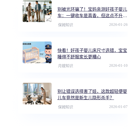
别被光环骗了！宝妈亲测好孩子婴儿
车：一键收车是真香，但这点不升级
害惨娃
2026-01-26
保姆知识
快看！好孩子婴儿床尺寸选错，宝宝
睡得不舒服家长更糟心
2026-01-10
月嫂知识
别让错误选择害了娃，这款超轻便婴
儿车竟然是新生儿隐形杀手？
2026-01-07
保姆知识