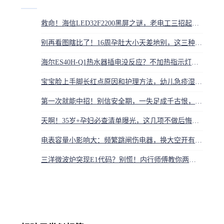
救命！海信LED32F2200黑屏之谜，老电工三招起死回生
别再看图瞎比了！16周孕肚大小天差地别，这三种人才是真显怀
海尔ES40H-Q1热水器插电没反应？不加热指示灯不亮维修
宝宝脸上手脚长红点原因和护理方法，幼儿急疹湿疹应对
第一次就能中招！别信安全期，一失足成千古恨，这些坑别踩
天啊！35岁+孕妇必查清单曝光，这几项不做后悔一辈子
电表容量小影响大：频繁跳闸伤电器，换大空开有隐患
三洋微波炉突现E1代码？别慌！内行师傅教你两步自救，快速搞定加热故障