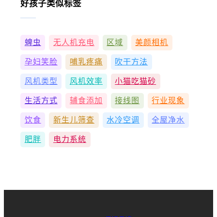
好孩子类似标签
蜱虫
无人机充电
区域
美颜相机
孕妇笑脸
哺乳疼痛
吹干方法
风机类型
风机效率
小猫吃猫砂
生活方式
辅食添加
接线图
行业现象
饮食
新生儿筛查
水冷空调
全屋净水
肥胖
电力系统