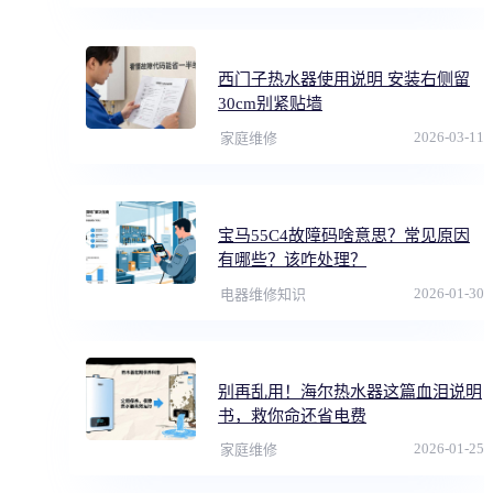
西门子热水器使用说明 安装右侧留
30cm别紧贴墙
2026-03-11
家庭维修
宝马55C4故障码啥意思？常见原因
有哪些？该咋处理？
2026-01-30
电器维修知识
别再乱用！海尔热水器这篇血泪说明
书，救你命还省电费
2026-01-25
家庭维修