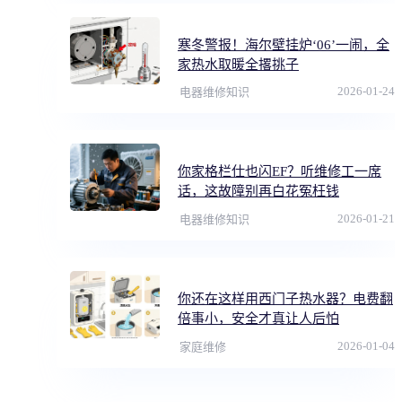
寒冬警报！海尔壁挂炉‘06’一闹，全
家热水取暖全撂挑子
2026-01-24
电器维修知识
你家格栏仕也闪EF？听维修工一席
话，这故障别再白花冤枉钱
2026-01-21
电器维修知识
你还在这样用西门子热水器？电费翻
倍事小，安全才真让人后怕
2026-01-04
家庭维修