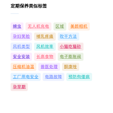
定期保养类似标签
蜱虫
无人机充电
区域
美颜相机
孕妇笑脸
哺乳疼痛
吹干方法
风机类型
风机效率
小猫吃猫砂
安全安装
长高食物
电子膨胀阀
压缩机油温
兽医处理
酮康唑
工厂用电安全
电路故障
预防佝偻病
孕早期