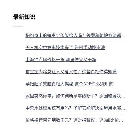
最新知识
狗狗身上的蜱虫会传染给人吗？答案和防护方法都在这
无人机空中充电技术来了 告别手动换电池
上海钟点房价格一览 哪里便宜又干净
蚕宝宝为啥总让人又爱又怕？这些真相你得知道
孕妇肚子笑脸真相大揭秘 这个APP你必须知道
家里突然停电，如何判断是零线断了？原因和解决办法
中央水处理系统有用吗？了解它能解决全屋用水哪些问题
价格横跨百元到数千元？选对报警仪，这3点比价钱更重要