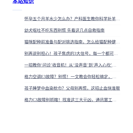
本站知识
怀孕五个月羊水少怎么办？产科医生教你科学补羊水的方法
幼犬呕吐不吃东西别慌 先看这几点自救指南
猫咪配种前准备与配对挑选指南，怎么给猫配种健康繁殖
别再说别担心！孩子焦虑的3大信号，每一个都可能毁掉未来
一招教你‘问诊’收音机！从‘没声音’到‘声入心坎’，手把手把‘哑巴’变‘歌唱家’
格力空调E3故障？别慌！一文教会你轻松搞定，温暖过冬
孩子睡梦中血染枕巾？父母别再慌，这招止血快准狠
格力C3故障别抓瞎！找准这三大元凶，通讯罢工一针见血轻松修