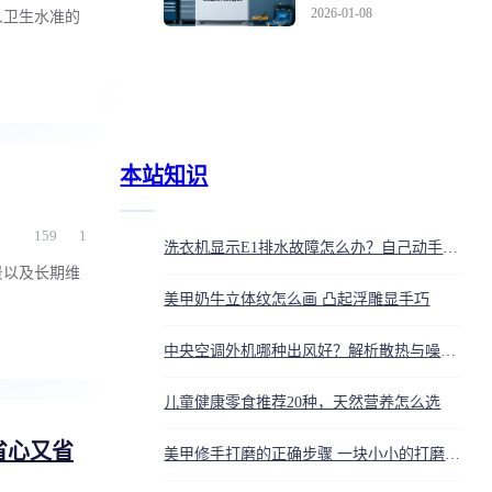
一招教你省下上千维修
2026-01-08
人卫生水准的
费
本站知识
159
1
洗衣机显示E1排水故障怎么办？自己动手排查堵塞点
景以及长期维
美甲奶牛立体纹怎么画 凸起浮雕显手巧
中央空调外机哪种出风好？解析散热与噪音，助你选购更静音节能
儿童健康零食推荐20种，天然营养怎么选
省心又省
美甲修手打磨的正确步骤 一块小小的打磨条就能做出大文章