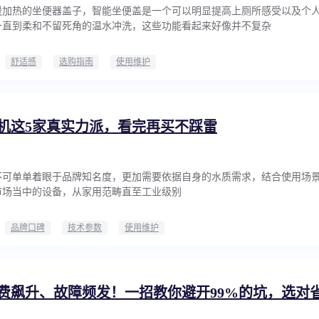
暖加热的坐便器盖子，智能坐便盖是一个可以明显提高上厕所感受以及个
一直到柔和不留死角的温水冲洗，这些功能看起来好像并不复杂
舒适感
选购指南
使用维护
机这5家真实力派，看完再买不踩雷
不可单单着眼于品牌知名度，更加需要依据自身的水质需求，结合使用场
市场当中的设备，从家用范畴直至工业级别
品牌口碑
技术参数
使用维护
费飙升、故障频发！一招教你避开99%的坑，选对