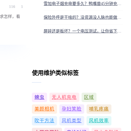
雪加电子烟充电要多久？鸭嘴兽45分钟充满，别用手机快充头
116
1
需求怎样，看
保险外呼是干啥的？没资源没人脉也能做的电话销售工作
屏碎还是板坏？一个电压测试，让你省下冤枉钱
使用维护类似标签
蜱虫
无人机充电
区域
美颜相机
孕妇笑脸
哺乳疼痛
吹干方法
风机类型
风机效率