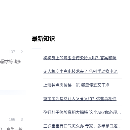
最新知识
137
2
狗狗身上的蜱虫会传染给人吗？答案和防护方法都在这
场需求等诸多
无人机空中充电技术来了 告别手动换电池
上海钟点房价格一览 哪里便宜又干净
蚕宝宝为啥总让人又爱又怕？这些真相你得知道
孕妇肚子笑脸真相大揭秘 这个APP你必须知道
166
3
三岁宝宝有口气怎么办 专家：多半是口腔没清洁干净
分。身为一款