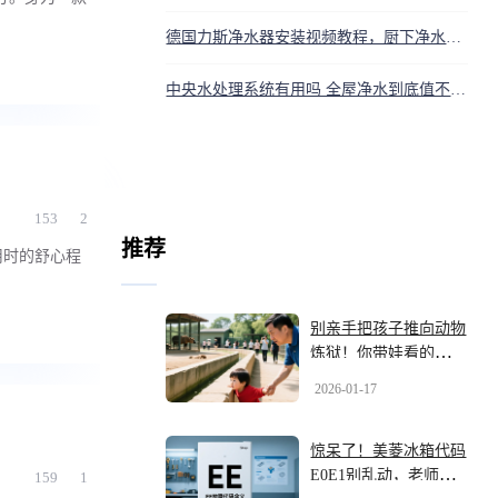
德国力斯净水器安装视频教程，厨下净水器自己装方法步骤详解
中央水处理系统有用吗 全屋净水到底值不值得装
153
2
推荐
用时的舒心程
别亲手把孩子推向动物
炼狱！你带娃看的不是
萌宠，是血泪
2026-01-17
惊呆了！美菱冰箱代码
E0E1别乱动，老师傅
159
1