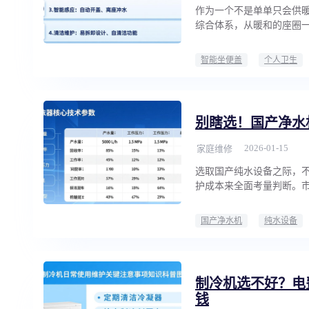
作为一个不是单单只会供
综合体系，从暖和的座圈
智能坐便盖
个人卫生
别瞎选！国产净水
2026-01-15
家庭维修
选取国产纯水设备之际，
护成本来全面考量判断。
国产净水机
纯水设备
制冷机选不好？电
钱