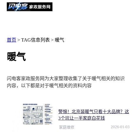
首页
> TAG信息列表 > 暖气
暖气
闪电客家政服务网为大家整理收集了关于暖气相关的知识
内容，以下都是对于暖气相关的资料内容
警惕！北京装暖气只看十大品牌？这
3个坑让一半家庭白花钱
2026-01-03
家庭维修