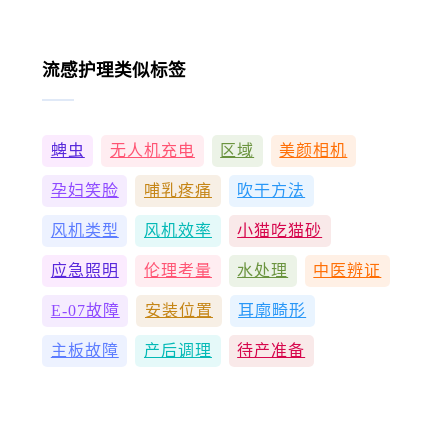
流感护理类似标签
蜱虫
无人机充电
区域
美颜相机
孕妇笑脸
哺乳疼痛
吹干方法
风机类型
风机效率
小猫吃猫砂
应急照明
伦理考量
水处理
中医辨证
E-07故障
安装位置
耳廓畸形
主板故障
产后调理
待产准备