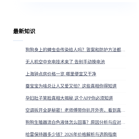
最新知识
狗狗身上的蜱虫会传染给人吗？答案和防护方法都在这
无人机空中充电技术来了 告别手动换电池
上海钟点房价格一览 哪里便宜又干净
蚕宝宝为啥总让人又爱又怕？这些真相你得知道
孕妇肚子笑脸真相大揭秘 这个APP你必须知道
空调拆开全是秘密！老师傅带你扒开外壳，看到真相我汗毛都竖起来了
狗狗生殖器流白色液体怎么回事？原因分析与应对指南
哈雷保持器多少钱？2026年价格解析与选购指南