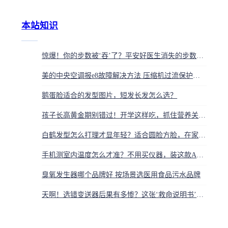
本站知识
惊爆！你的步数被‘吞’了？平安好医生消失的步数背后，是健康数据的‘无声断联’
美的中央空调报e8故障解决方法 压缩机过流保护原因排查
鹅蛋脸适合的发型图片，短发长发怎么选？
孩子长高黄金期别错过！开学这样吃，抓住营养关键改变孩子一生
白鹤发型怎么打理才显年轻？适合圆脸方脸，在家就能做
手机测室内温度怎么才准？不用买仪器，装这款APP就行
臭氧发生器哪个品牌好 按场景选医用食品污水品牌
天啊！选错变送器后果有多惨？这张‘救命说明书’必须看，别再毁设备了