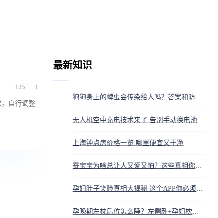
最新知识
125
1
狗狗身上的蜱虫会传染给人吗？答案和防护方法都在这
求，自行调整
无人机空中充电技术来了 告别手动换电池
上海钟点房价格一览 哪里便宜又干净
蚕宝宝为啥总让人又爱又怕？这些真相你得知道
孕妇肚子笑脸真相大揭秘 这个APP你必须知道
孕晚期左枕后位怎么睡？左侧卧+孕妇枕调整胎位