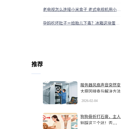
老电视怎么连接小米盒子 老式电视机用小米盒子教程
孕妈吃坏肚子＝给胎儿下毒？冰箱这块蛋糕，差点要了宝宝的命
推荐
服务器风扇声音突然变
大原因排查与解决方法
2026-02-04
狗狗骨折打石膏，主人
别踩这三个坑！否则骨