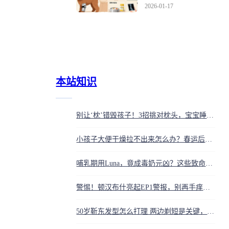
头长歪遭二茬罪
2026-01-17
本站知识
别让‘枕’错毁孩子！3招挑对枕头，宝宝睡香香、长得棒
小孩子大便干燥拉不出来怎么办？春运后宝宝便秘快速解决方法
哺乳期用Luna，竟成毒奶元凶？这些致命细节，99%妈妈不知道
警惕！顿汉布什亮起EP1警报，别再手痒重启！这是在用‘爆缸’吓唬你
50岁靳东发型怎么打理 两边剃短是关键，清爽减油腻