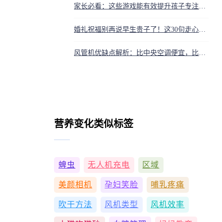
家长必看：这些游戏能有效提升孩子专注力，简单有趣
婚礼祝福别再说早生贵子了！这30句走心语录让你脱颖而出
风管机优缺点解析：比中央空调便宜，比普通空调美观
营养变化类似标签
蜱虫
无人机充电
区域
美颜相机
孕妇笑脸
哺乳疼痛
吹干方法
风机类型
风机效率