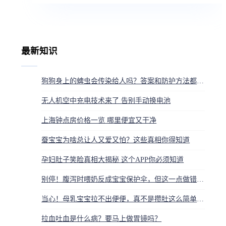
最新知识
狗狗身上的蜱虫会传染给人吗？答案和防护方法都在这
无人机空中充电技术来了 告别手动换电池
上海钟点房价格一览 哪里便宜又干净
蚕宝宝为啥总让人又爱又怕？这些真相你得知道
孕妇肚子笑脸真相大揭秘 这个APP你必须知道
别停！腹泻时喂奶反成宝宝保护伞，但这一点做错就危险了
当心！母乳宝宝拉不出便便，真不是攒肚这么简单！背后原因扎心了
拉血吐血是什么病？要马上做胃镜吗？