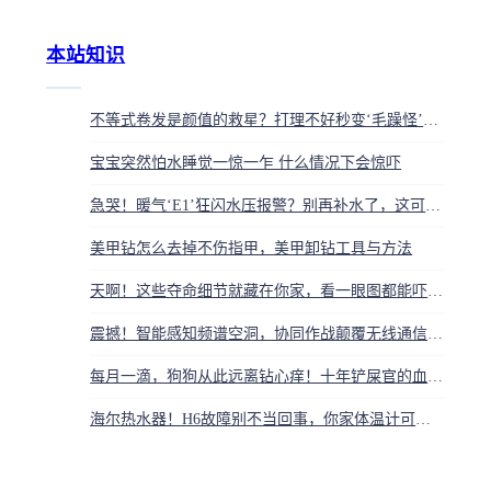
本站知识
不等式卷发是颜值的救星？打理不好秒变‘毛躁怪’，方脸圆脸都哭了
宝宝突然怕水睡觉一惊一乍 什么情况下会惊吓
急哭！暖气‘E1’狂闪水压报警？别再补水了，这可能是它在作祟
美甲钻怎么去掉不伤指甲，美甲卸钻工具与方法
天啊！这些夺命细节就藏在你家，看一眼图都能吓出冷汗
震撼！智能感知频谱空洞，协同作战颠覆无线通信，揭秘认知无线电如何抢出未来通道
每月一滴，狗狗从此远离钻心痒！十年铲屎官的血泪除蚤攻略
海尔热水器！H6故障别不当回事，你家体温计可能早坏了