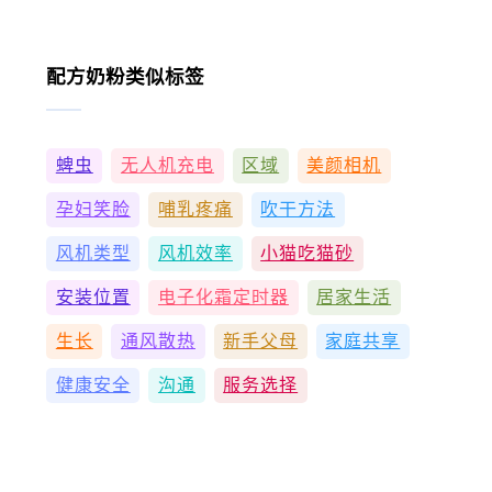
配方奶粉类似标签
蜱虫
无人机充电
区域
美颜相机
孕妇笑脸
哺乳疼痛
吹干方法
风机类型
风机效率
小猫吃猫砂
安装位置
电子化霜定时器
居家生活
生长
通风散热
新手父母
家庭共享
健康安全
沟通
服务选择