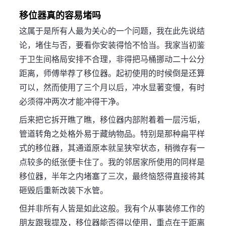
移位器真的容易堵吗
这属于是所有人最为关心的一个问题，我在此先说结
论，堵住与否，要看你安装得恰不恰当。我家当初鉴
于卫生间格局安排不合理，非得把马桶挪动二十公分
距离，师傅举荐了移位器。起初使用的时候倒是还算
可以，然而使用了三个月以后，冲水显著变慢，有时
必须得冲两次才能冲得干净。
后来把它拆开瞧了瞧，移位器内部附着着一层污垢，
管道转角之处格外易于藏纳物品。特别是那种扁平样
式的移位器，其通道原本就呈狭窄状态，稍微存有一
点较多的纸张便卡住了。我的邻居家所使用的同样是
移位器，半年之内堵塞了三次，最终恼怒得直接将其
砸毁后重新改装下水管。
但并非所有人皆是如此这般。我有个从事装修工作的
朋友跟我提及，移位器能否得以使用，重点在于距离