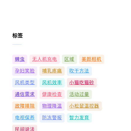
标签
蜱虫
无人机充电
区域
美颜相机
孕妇笑脸
哺乳疼痛
吹干方法
风机类型
风机效率
小猫吃猫砂
通信需求
健康检查
活动过量
故障排除
物理降温
小松鼠温控器
电视保养
防冻警报
智力发育
民间说法