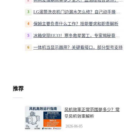
狗狗发情期熬哭多少主人？血泪经验告诉你，这20多天到底该怎么熬
3
LG滚筒洗衣机门边漏水怎么修？自己动手换密封圈教程视频
4
保姆主要负责什么工作？技能要求和职责解析
5
冰箱突现EE33！寒冬救星罢工，专家揭秘竟是无解故障？
6
一体机当显示器用？关键看接口，部分型号支持
推荐
风机效率正常范围是多少？常
见风机效率解析
2026-06-05