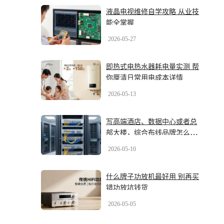
液晶电视维修自学攻略 从业技
能全掌握
2026-05-27
即热式电热水器耗电量实测 帮
你厘清日常用电成本详情
2026-05-13
写高端酒店、数据中心或者总
部大楼，综合布线品牌怎么
选？2026年最新几大品牌盘一
2026-05-10
盘
什么牌子功放机最好用 别再买
错功放坑钱货
2026-05-05