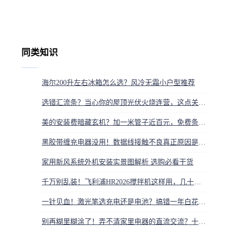
同类知识
海尔200升左右冰箱怎么选？风冷无霜小户型推荐
选错汇流条？当心你的屋顶光伏火烧连营，这点关键千万别省
美的安装费暗藏玄机？加一米管子近百元，免费条件严苛堪比选车厘子
黑胶带缠充电器没用！数据线接触不良真正原因是内部断芯
家用新风系统外机安装实景图解析 选购必看干货
千万别乱装！飞利浦HR2026搅拌机这样用，几十秒变身厨房神器
一针见血！激光笔选充电还是电池？搞错一年白花冤枉钱
别再糊里糊涂了！弄不清家里电器的直流交流？十几年的老师傅一句话让你彻底明白