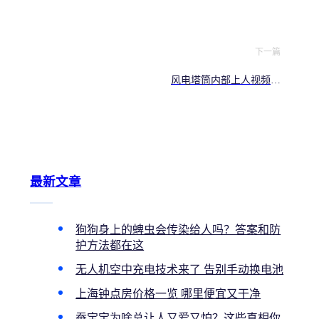
下一篇
风电塔筒内部上人视频看
什么
最新文章
狗狗身上的蜱虫会传染给人吗？答案和防
护方法都在这
无人机空中充电技术来了 告别手动换电池
上海钟点房价格一览 哪里便宜又干净
蚕宝宝为啥总让人又爱又怕？这些真相你