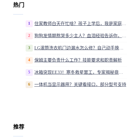
热门
1
住家教师白天在忙啥？孩子上学后，我是家庭运营官
2
狗狗发情期熬哭多少主人？血泪经验告诉你，这20多天到底该怎么熬
3
LG滚筒洗衣机门边漏水怎么修？自己动手换密封圈教程视频
4
保姆主要负责什么工作？技能要求和职责解析
5
冰箱突现EE33！寒冬救星罢工，专家揭秘竟是无解故障？
6
一体机当显示器用？关键看接口，部分型号支持
推荐