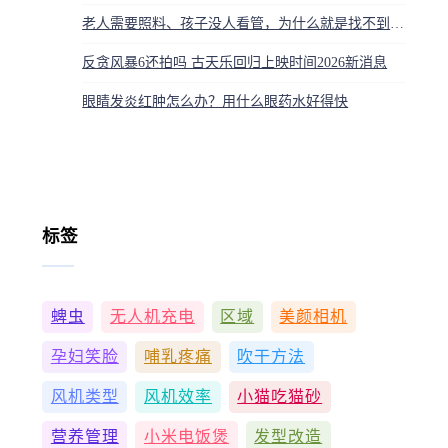
老人需要照料、孩子没人看管，为什么就是找不到保姆？真相扎心
反贪风暴6还拍吗 古天乐回归上映时间2026新消息
眼睛发炎红肿怎么办？用什么眼药水好得快
标签
蜱虫
无人机充电
区域
美颜相机
孕妇笑脸
哺乳疼痛
吹干方法
风机类型
风机效率
小猫吃猫砂
营养管理
小米电饭煲
发型改造