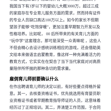
我国当下有3岁以下的婴幼儿大概3000万，超过三成
的家庭存在专业育儿服务方面的需求，然而持有证件
的专业人员缺口高达100万以上。如今的家长不但期
望孩子能够“吃饱穿暖”，更加注重早期智力开发以及
性格培养。比如呢， 00 后所带来的有关育儿方面的
“玩中学”这套理念，那可是深受一众青睐呢 ，这些人
不但会精心去设计感统训练相应的游戏，还会借助英
文绘本来做语言启蒙教育，像这样一种充满着活力的
教育方式，它实实在在契合了当下当代家庭对对高质
量陪伴所怀揣的那种急切的需求量。
雇佣育儿师前要确认什么
在作出聘请育儿师的决定以前，有好些要点得格外留
意。其一，去核查资格证书，优先挑选用有育婴员职
业资格证书或者早期教育指导师证的人员，这意味着
经历过了正规培训。其二，弄清楚工作范围，于合同