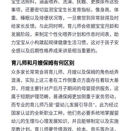
宝生活照料，涵盖喂养、洗澡、抚触、更换尿布这些
事项，还要密切监测宝宝生长发育指标，像身高、体
重、睡眠以及排便状况等，一旦察觉到异常就得及时
给家长反馈。与此同时啊，育儿师会依据宝宝月龄和
发展阶段，来制定个性化喂养计划和作息时间表，助
力宝宝从小构建起规律健康生活习惯，这对于孩子安
全感以及后期性格养成来讲是相当重要的。
育儿师和月嫂保姆有何区别
众多家长常常会将育儿师、月嫂以及保姆的角色给弄
混淆，实际上这三者在工作侧重点方面存在着较大差
异，月嫂主要针对产后月子期间的母婴提供服务，这
属于短期护理范畴，普通保姆更加侧重于家务劳动，
而专业的育儿师乃是“婴幼儿发展引导员”，此为经过
国家认证的全新职业工种，他们务必要系统地掌握婴
幼儿的生理与心理发展知识，并且能够制定以及实施
早教计划。育儿师要凭借游戏、绘本、音乐等办法，