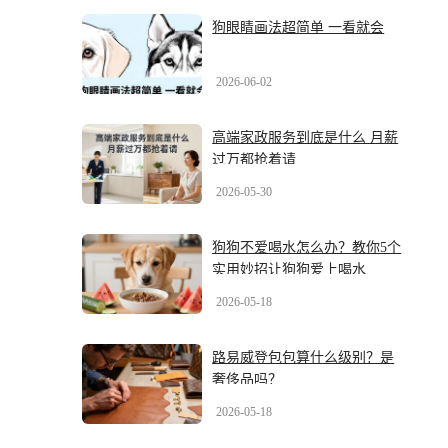
狗眼睛画法超简单 一看就会
2026-06-02
高端家政服务到底是什么 月薪
过万都抢着请
2026-05-30
狗狗不爱喝水怎么办？教你5个
实用妙招让狗狗爱上喝水
2026-05-18
路易威登包包算什么级别？是
奢侈品吗？
2026-05-18