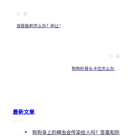
上一篇
误吞鱼刺怎么办？别让“土
方法”害了你！
下一篇
狗狗吃骨头卡住怎么办 急
急急
最新文章
狗狗身上的蜱虫会传染给人吗？答案和防