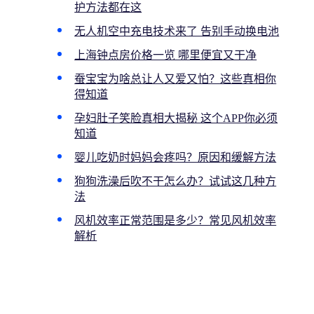
护方法都在这
无人机空中充电技术来了 告别手动换电池
上海钟点房价格一览 哪里便宜又干净
蚕宝宝为啥总让人又爱又怕？这些真相你
得知道
孕妇肚子笑脸真相大揭秘 这个APP你必须
知道
婴儿吃奶时妈妈会疼吗？原因和缓解方法
狗狗洗澡后吹不干怎么办？试试这几种方
法
风机效率正常范围是多少？常见风机效率
解析