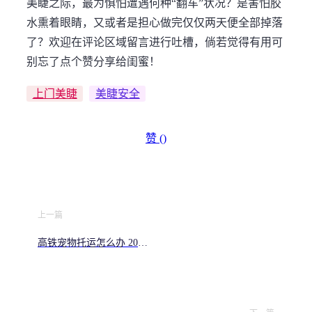
美睫之际，最为惧怕遭遇何种“翻车”状况？是害怕胶
水熏着眼睛，又或者是担心做完仅仅两天便全部掉落
了？欢迎在评论区域留言进行吐槽，倘若觉得有用可
别忘了点个赞分享给闺蜜！
上门美睫
美睫安全
赞 (
)
上一篇
高铁宠物托运怎么办 2026
最新指南