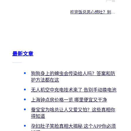
下一篇
吃完饭总恶心想吐？别大
意 或是这几种病在“作怪”
最新文章
狗狗身上的蜱虫会传染给人吗？答案和防
护方法都在这
无人机空中充电技术来了 告别手动换电池
上海钟点房价格一览 哪里便宜又干净
蚕宝宝为啥总让人又爱又怕？这些真相你
得知道
孕妇肚子笑脸真相大揭秘 这个APP你必须