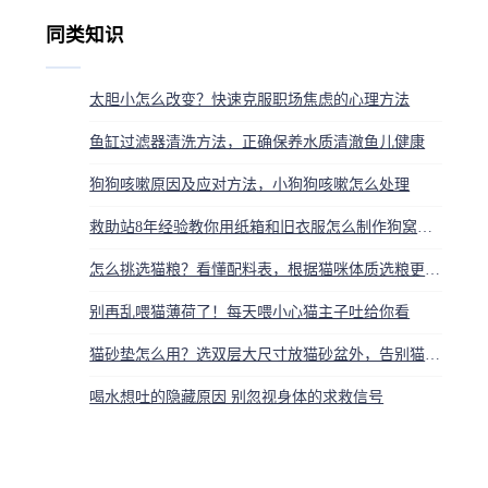
同类知识
太胆小怎么改变？快速克服职场焦虑的心理方法
鱼缸过滤器清洗方法，正确保养水质清澈鱼儿健康
狗狗咳嗽原因及应对方法，小狗狗咳嗽怎么处理
救助站8年经验教你用纸箱和旧衣服怎么制作狗窝，省力又省钱
怎么挑选猫粮？看懂配料表，根据猫咪体质选粮更靠谱
别再乱喂猫薄荷了！每天喂小心猫主子吐给你看
猫砂垫怎么用？选双层大尺寸放猫砂盆外，告别猫砂带出
喝水想吐的隐藏原因 别忽视身体的求救信号