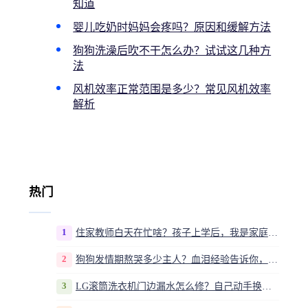
知道
婴儿吃奶时妈妈会疼吗？原因和缓解方法
狗狗洗澡后吹不干怎么办？试试这几种方
法
风机效率正常范围是多少？常见风机效率
解析
热门
1
住家教师白天在忙啥？孩子上学后，我是家庭运营官
2
狗狗发情期熬哭多少主人？血泪经验告诉你，这20多天到底该怎么熬
3
LG滚筒洗衣机门边漏水怎么修？自己动手换密封圈教程视频