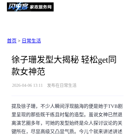
首页
>
日常生活
徐子珊发型大揭秘 轻松get同
款女神范
2026-04-06 13:11
发布在日常生活
提及徐子珊，不少人瞬间浮现脑海的便是她于TVB剧
里呈现的那些既干练且时髦的造型。虽说女神已然退
离演艺圈多年，可她的发型始终是众人探讨议论的关
键所在，尽显高级又凸显气质。今儿个就来讲述讲述