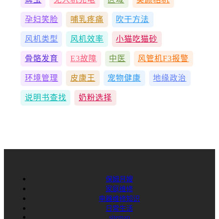
孕妇笑脸
哺乳疼痛
吹干方法
风机类型
风机效率
小猫吃猫砂
骨骼发育
E3故障
中医
风管机F3报警
环境管理
皮康王
宠物健康
地缘政治
说明书查找
奶粉选择
保姆月嫂
家庭维修
电器维修知识
日常生活
sitemap