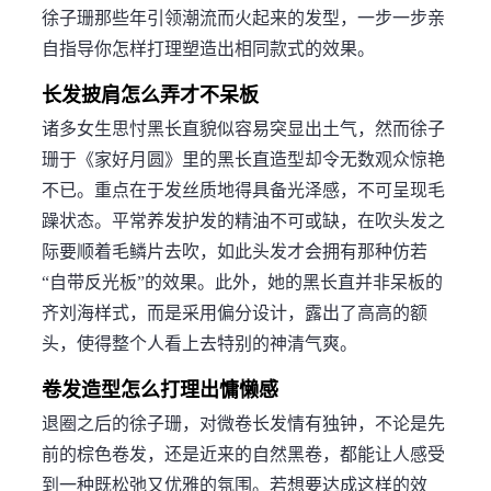
徐子珊那些年引领潮流而火起来的发型，一步一步亲
自指导你怎样打理塑造出相同款式的效果。
长发披肩怎么弄才不呆板
诸多女生思忖黑长直貌似容易突显出土气，然而徐子
珊于《家好月圆》里的黑长直造型却令无数观众惊艳
不已。重点在于发丝质地得具备光泽感，不可呈现毛
躁状态。平常养发护发的精油不可或缺，在吹头发之
际要顺着毛鳞片去吹，如此头发才会拥有那种仿若
“自带反光板”的效果。此外，她的黑长直并非呆板的
齐刘海样式，而是采用偏分设计，露出了高高的额
头，使得整个人看上去特别的神清气爽。
卷发造型怎么打理出慵懒感
退圈之后的徐子珊，对微卷长发情有独钟，不论是先
前的棕色卷发，还是近来的自然黑卷，都能让人感受
到一种既松弛又优雅的氛围。若想要达成这样的效