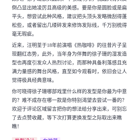
倒凸显出她凌厉且高级的美感。要是你是圆脸或是扁
平头，想尝试此种风格，建议把头顶头发略微刮得蓬
松些，或者留出几缕碎发来修饰发际线，千万别梳得
毫无瑕疵。
近来，汪明荃于18年前演唱《热咖啡》的往昔片子呈
现翻红态势，此外，当年身为伴舞的徐子珊的湿发造
型也再度引发众人热烈讨论，而那种具备利落感且充
满力量感的舞台风格，直至如今观看时，依旧会让人
觉得极具经典意味。
你可晓得徐子珊哪部戏里什么样的发型是你最为中意
的？难不成存在哪一款是你特别渴望去尝试一番的？
欢迎于评论区域留言把你的想法给分享出来，可别忘
了去点赞收藏，等下次打算更换发型之际取出来瞧
瞧！