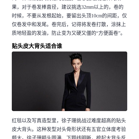
果，对于卷发棒直径，建议挑选32mm以上的，卷的
时候，不要从发根起始，要留出头顶10cm的间距，仅
仅卷发中和发尾。卷完后，记得将发卷打散，涂抹上
质地轻盈的发油，防止变为又硬又僵的“方便面卷”。
贴头皮大背头适合谁
红毯以及写真造型里，徐子珊挑战过难度超高的贴头
皮大背头。这种发型对头骨形状还有五官立体度考验
颇大。徐子珊额头圆满、下颚线明晰，梳起大背头反