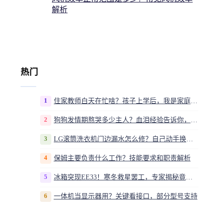
解析
热门
1
住家教师白天在忙啥？孩子上学后，我是家庭运营官
2
狗狗发情期熬哭多少主人？血泪经验告诉你，这20多天到底该怎么熬
3
LG滚筒洗衣机门边漏水怎么修？自己动手换密封圈教程视频
4
保姆主要负责什么工作？技能要求和职责解析
5
冰箱突现EE33！寒冬救星罢工，专家揭秘竟是无解故障？
6
一体机当显示器用？关键看接口，部分型号支持