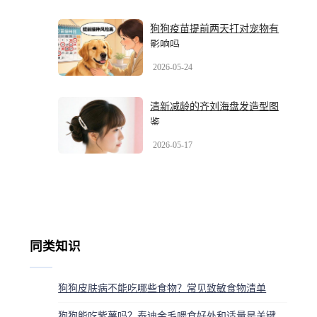
狗狗疫苗提前两天打对宠物有
影响吗
2026-05-24
清新减龄的齐刘海盘发造型图
鉴
2026-05-17
同类知识
狗狗皮肤病不能吃哪些食物？常见致敏食物清单
狗狗能吃紫薯吗？泰迪金毛喂食好处和适量是关键