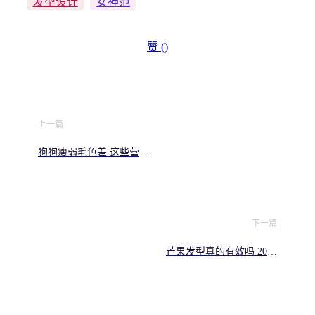
发型设计
女神范
赞 (
)
上一篇
狗狗瘦弱毛色差 这些营养
缺乏信号别忽视
下一篇
芒果发型真的有效吗 2026
护发新趋势