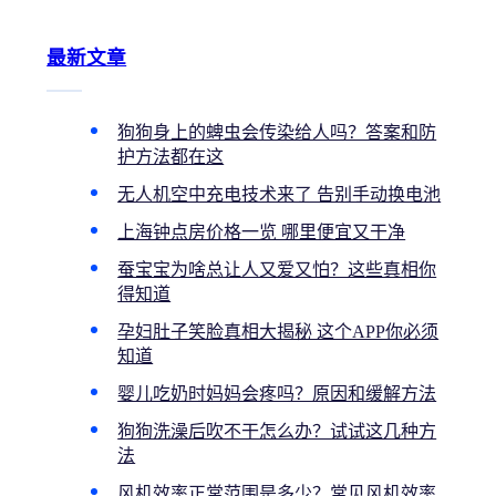
最新文章
狗狗身上的蜱虫会传染给人吗？答案和防
护方法都在这
无人机空中充电技术来了 告别手动换电池
上海钟点房价格一览 哪里便宜又干净
蚕宝宝为啥总让人又爱又怕？这些真相你
得知道
孕妇肚子笑脸真相大揭秘 这个APP你必须
知道
婴儿吃奶时妈妈会疼吗？原因和缓解方法
狗狗洗澡后吹不干怎么办？试试这几种方
法
风机效率正常范围是多少？常见风机效率