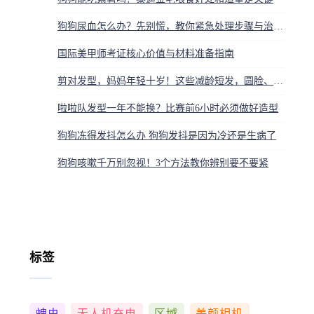
狗狗尿血怎么办？先别慌，教你紧急处理步骤与治疗方法
国际美甲师考证核心价值与材料准备指南
剪对发型，妈妈年轻十岁！这些减龄短发，圆脸、长脸都能惊艳
啦啦队发型一年不能换？比赛前6小时必须做好造型
狗狗冻得发抖怎么办 狗狗发抖是因为冷还是生病了
狗狗咳嗽千万别忽视！3个方法教你辨别要不要紧
标签
蜱虫
无人机充电
区域
美颜相机