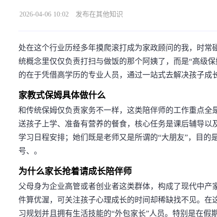
2026-04-06 10:02
发布在其他知识
处在这个行业历经多年摸爬滚打成为家政顾问的我，时常碰
统概念里仅仅负责打扫与做饭的那个阿姨了，而是“高级保
的在于凭借高学历的专业人员，通过一站式去解决孩子成
家教式保姆具体做什么
和传统保姆仅负责家务不一样，这类陪伴师的工作重点全
送孩子上学、准备有营养的餐食，核心任务是课后辅导以
学习日程安排；她们既是老师又是所谓的“大朋友”，目的
号、。
为什么家长抢着请成长陪伴师
父母身为企业高管或者创业者这类群体，构成了现代中产家
件算优渥，可关注孩子心理成长的时间却稀缺找不见。在
习规划并且拥有生活技能的“外包家长”人员。特别是在假