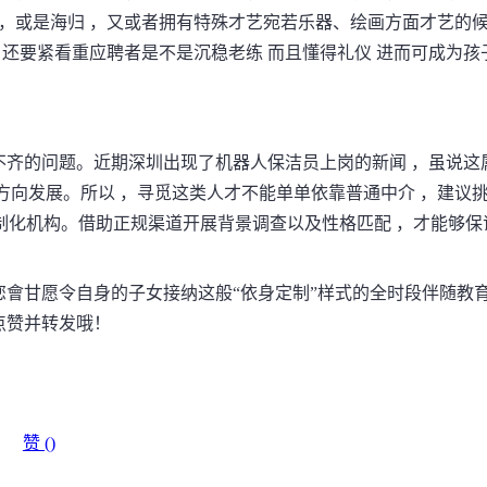
 ，或是海归 ，又或者拥有特殊才艺宛若乐器、绘画方面才艺的
 还要紧看重应聘者是不是沉稳老练 而且懂得礼仪 进而可成为孩
不齐的问题。近期深圳出现了机器人保洁员上岗的新闻 ，虽说这
方向发展。所以 ，寻觅这类人才不能单单依靠普通中介 ，建议
定制化机构。借助正规渠道开展背景调查以及性格匹配 ，才能够保
會甘愿令自身的子女接纳这般“依身定制”样式的全时段伴随教
点赞并转发哦！
赞 (
)