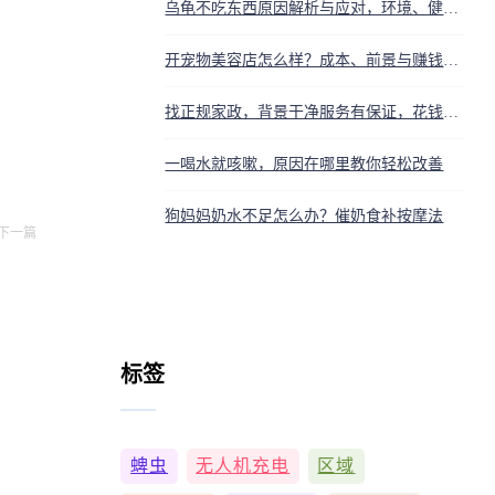
乌龟不吃东西原因解析与应对，环境、健康、季节全排查
开宠物美容店怎么样？成本、前景与赚钱秘诀详解
找正规家政，背景干净服务有保证，花钱买放心
一喝水就咳嗽，原因在哪里教你轻松改善
狗妈妈奶水不足怎么办？催奶食补按摩法
下一篇
标签
蜱虫
无人机充电
区域