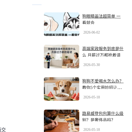
狗眼睛画法超简单 一
看就会
2026-06-02
高端家政服务到底是什
么 月薪过万都抢着请
2026-05-30
狗狗不爱喝水怎么办？
教你5个实用妙招让狗
狗爱上喝水
2026-05-18
路易威登包包算什么级
别？是奢侈品吗？
语交
2026-05-18