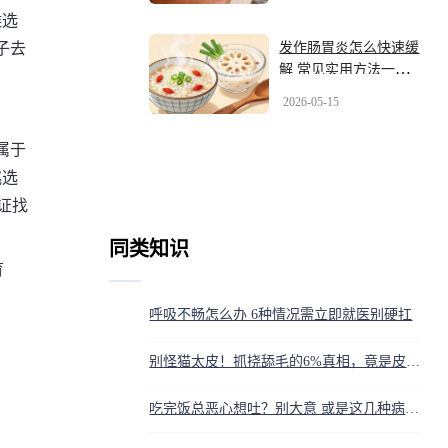
候选
发作肠胃炎怎么快速缓
子去
解 常见实用方法一文
讲清
2026-05-15
属于
挑选
证找
同类知识
育
呼吸不畅怎么办 6种情况需立即就医别硬扛
别怪猫太皮！抓挠舔毛的6%真相，竟是皮肤在喊疼！兽医都心疼哭了
吃完饭总恶心想吐？别大意 或是这几种病在“作怪”