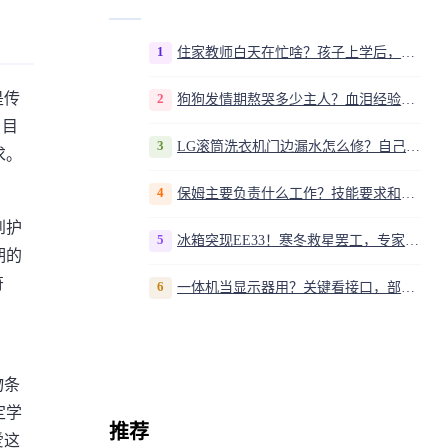
1
住家教师白天在忙啥？孩子上学后，我是家庭运营官
是传
2
狗狗发情期熬哭多少主人？血泪经验告诉你，这20多天到底该怎么熬
，目
3
LG滚筒洗衣机门边漏水怎么修？自己动手换密封圈教程视频
求。
4
保姆主要负责什么工作？技能要求和职责解析
到护
5
冰箱突现EE33！寒冬救星罢工，专家揭秘竟是无解故障？
期的
符
6
一体机当显示器用？关键看接口，部分型号支持
物条
定学
推荐
爱这