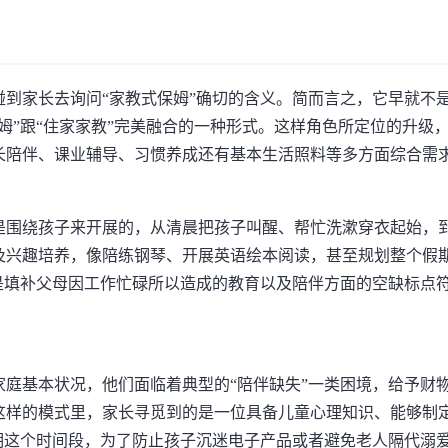
到家长去询问“家教式保姆”确切的含义。简而言之，它早就不
姆”跟“住家家教”完美融合的一种形式。这样角色所定位的升级
长陪伴、课业辅导、习惯养成还有基本生活照料等多方面综合需
是围绕孩子来开展的，从清晨把孩子叫醒、帮忙洗漱穿衣起始，
及兴趣培养，像陪练钢琴、开展英语绘本阅读，甚至规划整个假
是填补父母因工作忙碌所以造成的教育以及陪伴方面的空缺标点
庭基本状况，他们面临着典型的“陪伴缺失”一类困境，给予财
这样的模式里，家长寻觅到的是一位具备儿童心理知识、能够制
期这个时间段，为了防止孩子沉迷电子产品或者避免老人隔代溺