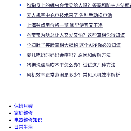
狗狗身上的蜱虫会传染给人吗？答案和防护方法都
无人机空中充电技术来了 告别手动换电池
上海钟点房价格一览 哪里便宜又干净
蚕宝宝为啥总让人又爱又怕？这些真相你得知道
孕妇肚子笑脸真相大揭秘 这个APP你必须知道
婴儿吃奶时妈妈会疼吗？原因和缓解方法
狗狗洗澡后吹不干怎么办？试试这几种方法
风机效率正常范围是多少？常见风机效率解析
保姆月嫂
家庭维修
电器维修知识
日常生活