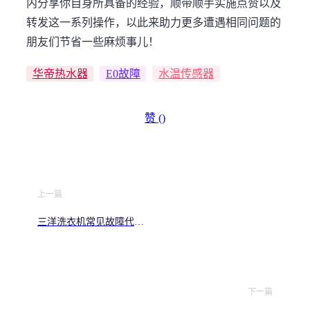
内分享你自身所具备的经验，顺带顺手实施点赞以及
转发这一系列操作，以此来助力更多遭遇相同问题的
朋友们节省一些麻烦事儿！
华帝热水器
E0故障
水温传感器
赞 (
)
上一篇
三洋洗衣机常见故障代码
解析 自己动手轻松解决
E1/E4/U3问题
下一篇