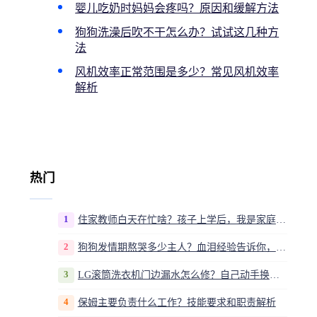
婴儿吃奶时妈妈会疼吗？原因和缓解方法
狗狗洗澡后吹不干怎么办？试试这几种方
法
风机效率正常范围是多少？常见风机效率
解析
热门
1
住家教师白天在忙啥？孩子上学后，我是家庭运营官
2
狗狗发情期熬哭多少主人？血泪经验告诉你，这20多天到底该怎么熬
3
LG滚筒洗衣机门边漏水怎么修？自己动手换密封圈教程视频
4
保姆主要负责什么工作？技能要求和职责解析