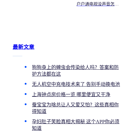
户户通电视没声音怎么
办？教你快速排除声音故
障
最新文章
狗狗身上的蜱虫会传染给人吗？答案和防
护方法都在这
无人机空中充电技术来了 告别手动换电池
上海钟点房价格一览 哪里便宜又干净
蚕宝宝为啥总让人又爱又怕？这些真相你
得知道
孕妇肚子笑脸真相大揭秘 这个APP你必须
知道