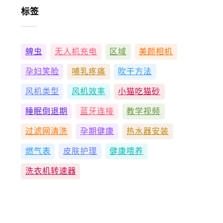
标签
蜱虫
无人机充电
区域
美颜相机
孕妇笑脸
哺乳疼痛
吹干方法
风机类型
风机效率
小猫吃猫砂
睡眠倒退期
蓝牙连接
教学视频
过滤网清洗
孕期健康
热水器安装
燃气表
皮肤护理
健康喂养
洗衣机转速器