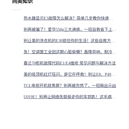
同类知识
热水器显示E3故障怎么解决？简单几步教你快速排查
别再被骗了！爱华550g三大通病，一招自救省下上千维修费
别让美的洗衣机的E30锁住你的生活！这些自救方法省下几百块
急！空调罢工全因这颗心脏偷懒？轰隆异响、制冷全无，你家已中招
春兰70柜机故障代码E1/E4维修 常见问题与解决方法
美的吸顶机红灯狂闪，是它在呼救！别让E8、P49毁了你的家
TCL电视开机就黑屏？别再被忽悠了，一招揪出元凶
U019E！别再让网络失联偷走你的车钥匙！这毛病不修，爱车变哑巴