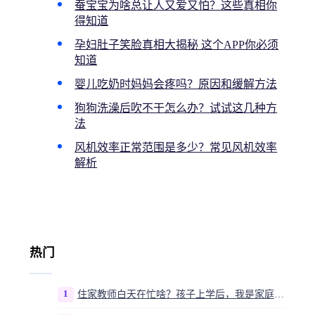
蚕宝宝为啥总让人又爱又怕？这些真相你
得知道
孕妇肚子笑脸真相大揭秘 这个APP你必须
知道
婴儿吃奶时妈妈会疼吗？原因和缓解方法
狗狗洗澡后吹不干怎么办？试试这几种方
法
风机效率正常范围是多少？常见风机效率
解析
热门
1
住家教师白天在忙啥？孩子上学后，我是家庭运营官