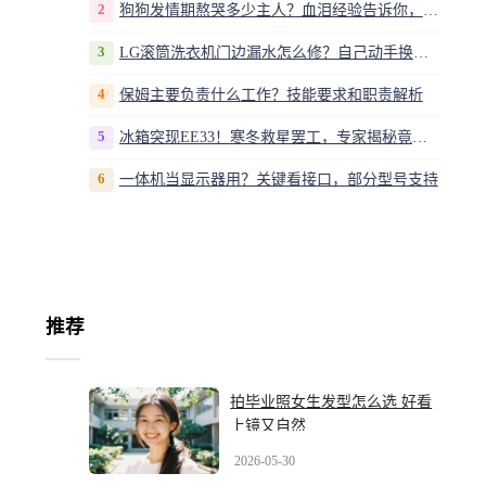
2
狗狗发情期熬哭多少主人？血泪经验告诉你，这20多天到底该怎么熬
3
LG滚筒洗衣机门边漏水怎么修？自己动手换密封圈教程视频
4
保姆主要负责什么工作？技能要求和职责解析
5
冰箱突现EE33！寒冬救星罢工，专家揭秘竟是无解故障？
6
一体机当显示器用？关键看接口，部分型号支持
推荐
拍毕业照女生发型怎么选 好看
上镜又自然
2026-05-30