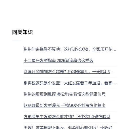
同类知识
狗狗叼来拖鞋不算啥！这样训它送物，全家乐开花还特暖心
十二星座发型指南 2026潮流趋势这样选
刚满月的狗狗怎么喂养？奶狗像婴儿，一天喂4-6次要泡软狗粮
别再说这只是个发型！大红发藏着千年血泪，看完让你脊背发凉
狗狗的蛋蛋别乱摸 养公狗先看懂这些健康信号
赵丽颖最新发型曝光 千禧短发齐刘海惊艳复出
方形脸男生发型怎么剪才帅？记住这3点修饰脸型
天啊！这美甲配上毛衣，温柔到心都化啦！快收好这些神仙配色图