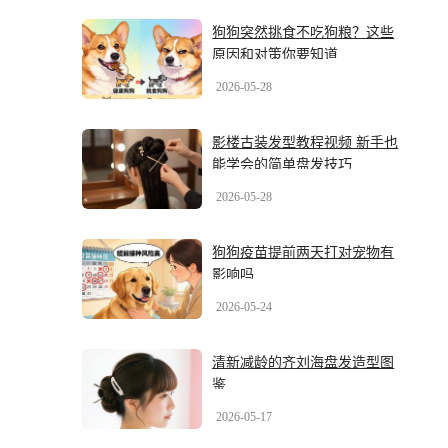
狗狗突然挑食不吃狗粮？这些
原因和对策你要知道
2026-05-28
影楼古装发型教程视频 新手也
能学会的简单盘发技巧
2026-05-28
狗狗疫苗提前两天打对宠物有
影响吗
2026-05-24
清新减龄的齐刘海盘发造型图
鉴
2026-05-17