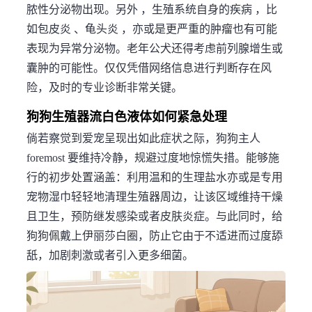
脓性分泌物出现。另外 ，生殖系统自身的疾病 ，比
如包皮炎 、龟头炎 ，亦或是更严重的肿瘤也有可能
表现为异常分泌物。老年公犬还得考虑前列腺增生或
囊肿的可能性。仅仅凭借网络信息进行判断存在风
险，及时的专业诊断非常关键。
狗狗生殖器流白色液体如何紧急处理
倘若察觉到爱宠呈现出如此症状之际，狗狗主人
foremost 要维持冷静，规避过度地惊慌失措。能够施
行的初步处置涵盖：利用温和的生理盐水亦或是专用
宠物湿巾轻轻地清理生殖器周边，让该区域维持干燥
且卫生，预防继发感染或者皮肤炎症。与此同时，给
狗狗佩戴上伊丽莎白圈，防止它由于不适进而过度舔
舐，加剧刺激或者引入更多细菌。