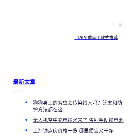
下一篇
2026冬季美甲款式推荐：
云舞白、立体雪花与毛衣
纹样
最新文章
狗狗身上的蜱虫会传染给人吗？答案和防
护方法都在这
无人机空中充电技术来了 告别手动换电池
上海钟点房价格一览 哪里便宜又干净