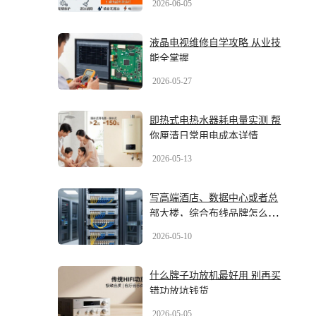
2026-06-05
液晶电视维修自学攻略 从业技
能全掌握
2026-05-27
即热式电热水器耗电量实测 帮
你厘清日常用电成本详情
2026-05-13
写高端酒店、数据中心或者总
部大楼，综合布线品牌怎么
选？2026年最新几大品牌盘一
2026-05-10
盘
什么牌子功放机最好用 别再买
错功放坑钱货
2026-05-05