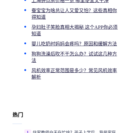
上海钟点房价格一览 哪里便宜又干净
蚕宝宝为啥总让人又爱又怕？这些真相你
得知道
孕妇肚子笑脸真相大揭秘 这个APP你必须
知道
婴儿吃奶时妈妈会疼吗？原因和缓解方法
狗狗洗澡后吹不干怎么办？试试这几种方
法
风机效率正常范围是多少？常见风机效率
解析
热门
1
住家教师白天在忙啥？孩子上学后，我是家庭运营官