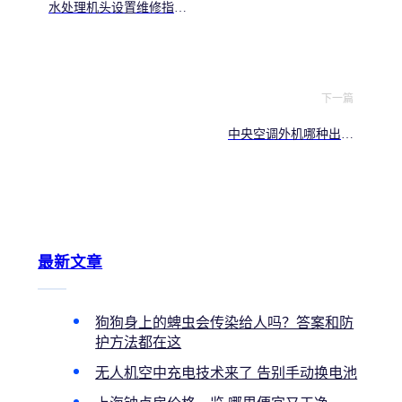
水处理机头设置维修指
南，保障水质和设备稳定
运行
下一篇
中央空调外机哪种出风
好？解析散热与噪音，助
你选购更静音节能
最新文章
狗狗身上的蜱虫会传染给人吗？答案和防
护方法都在这
无人机空中充电技术来了 告别手动换电池