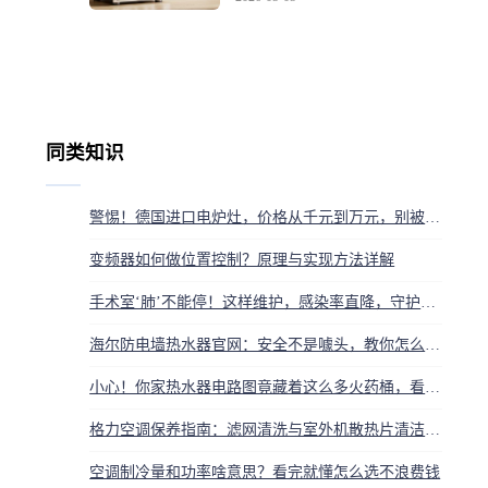
同类知识
警惕！德国进口电炉灶，价格从千元到万元，别被‘进口’标签坑了
变频器如何做位置控制？原理与实现方法详解
手术室‘肺’不能停！这样维护，感染率直降，守护患者生命线
海尔防电墙热水器官网：安全不是噱头，教你怎么选对容量
小心！你家热水器电路图竟藏着这么多火药桶，看完后背发凉
格力空调保养指南：滤网清洗与室外机散热片清洁方法
空调制冷量和功率啥意思？看完就懂怎么选不浪费钱