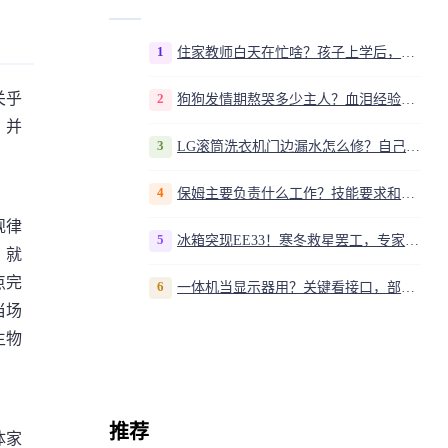
1
住家教师白天在忙啥？孩子上学后，我是家庭运营官
关乎
2
狗狗发情期熬哭多少主人？血泪经验告诉你，这20多天到底该怎么熬
，并
3
LG滚筒洗衣机门边漏水怎么修？自己动手换密封圈教程视频
4
保姆主要负责什么工作？技能要求和职责解析
规律
5
冰箱突现EE33！寒冬救星罢工，专家揭秘竟是无解故障？
，就
点完
6
一体机当显示器用？关键看接口，部分型号支持
当场
生物
推荐
体家