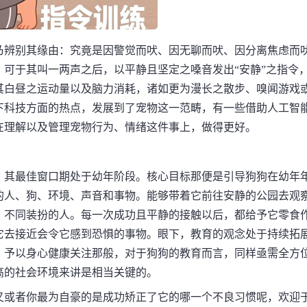
乃辨别其缘由：究竟是因警觉而吠、因无聊而吠、因分离焦虑而
可于其叫一两声之后，以平静且坚定之嗓音发出“安静”之指令
其白昼之运动量以及脑力消耗，诸如更为漫长之散步、嗅闻游戏
下科技方面的热点，发展到了宠物这一范畴，有一些借助人工智
在理解以及管理宠物行为、情绪这件事上，做得更好。
，其最佳窗口期处于幼年阶段。核心目标那便是引导狗狗在幼年
的人、狗、环境、声音和事物。能够带着它前往安静的公园去观
、不同装扮的人。每一次成功且平静的接触以后，都给予它零食
它去接近会令它感到恐惧的事物。眼下，教育的观念处于持续拓
、予以身心健康关注那般，对于狗狗的教育而言，同样亟需全方
高的社会环境来讲是相当关键的。
又或者你最为自豪的是成功矫正了它的哪一个不良习惯呢，欢迎