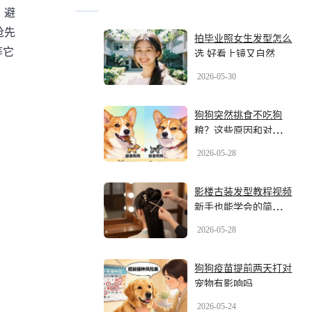
，避
抢先
拍毕业照女生发型怎么
等它
选 好看上镜又自然
2026-05-30
狗狗突然挑食不吃狗
粮？这些原因和对策你
要知道
2026-05-28
影楼古装发型教程视频
新手也能学会的简单盘
发技巧
2026-05-28
狗狗疫苗提前两天打对
宠物有影响吗
2026-05-24