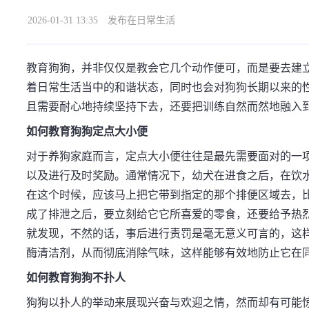
2026-01-31 13:35
发布在日常生活
教育狗狗，并非仅仅是教会它几个动作便可，而是要去建
着日常生活当中的和谐状态，同时也会对狗狗长期以来的
且需要耐心地持续坚持下去，还要把训练自然而然地融入
如何教育狗狗定点大小便
对于养狗家庭而言，定点大小便往往是最先需要面对的一
以及进行及时奖励。通常情况下，幼犬在进食之后，在饮
在这个时候，应该马上把它带到指定的那个排便区域去，
成了排泄之后，要立刻给它它所喜爱的零食，还要给予热
就发现，不然的话，事后进行责罚是毫无意义可言的，这
酶清洁剂，从而彻底消除气味，这样能够有效地防止它在
如何教育狗狗不扑人
狗狗以扑人的举动来展现兴奋与欢迎之情，然而却有可能