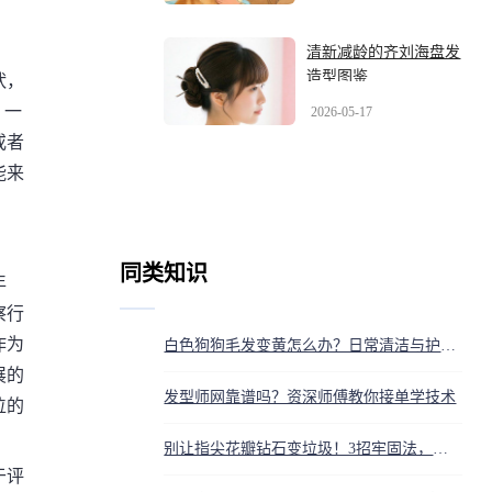
清新减龄的齐刘海盘发
造型图鉴
吠，
，一
2026-05-17
或者
能来
同类知识
年
察行
作为
白色狗狗毛发变黄怎么办？日常清洁与护理方法详解
展的
发型师网靠谱吗？资深师傅教你接单学技术
位的
别让指尖花瓣钻石变垃圾！3招牢固法，美到让人尖叫窒息
于评