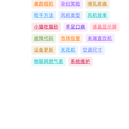
美颜相机
孕妇笑脸
哺乳疼痛
吹干方法
风机类型
风机效率
小猫吃猫砂
手足口病
液晶显示屏
故障代码
市场信誉
末端直饮机
设备更新
天花机
空调尺寸
物联网燃气表
系统维护