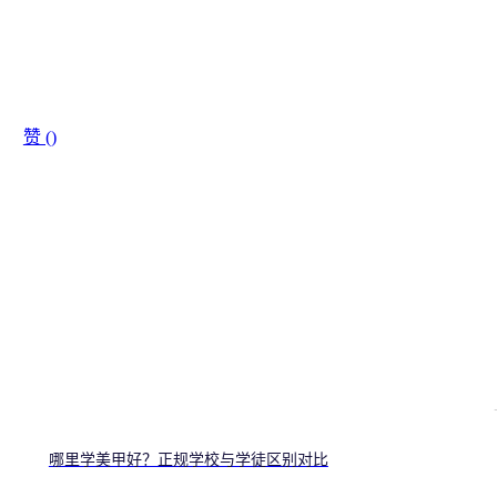
赞 (
)
哪里学美甲好？正规学校与学徒区别对比