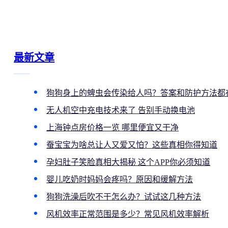
最新文章
狗狗身上的蜱虫会传染给人吗？答案和防护方法都
无人机空中充电技术来了 告别手动换电池
上海钟点房价格一览 哪里便宜又干净
蚕宝宝为啥总让人又爱又怕？这些真相你得知道
孕妇肚子笑脸真相大揭秘 这个APP你必须知道
婴儿吃奶时妈妈会疼吗？原因和缓解方法
狗狗洗澡后吹不干怎么办？试试这几种方法
风机效率正常范围是多少？常见风机效率解析