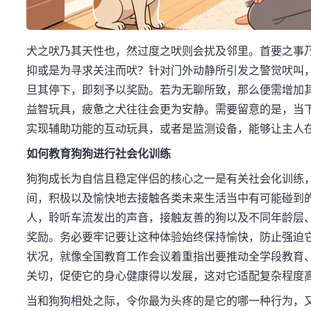
犬之吠乃其天性也，然过度之吠则会扰及邻里。首要之事
抑或是为寻求关注而吠？针对门外动静所引发之警觉吠叫，
旦其停下，即刻予以奖励。若为无聊所致，那么便需增加
益智玩具，疲惫之犬往往会更为安静。需要留意的是，当
实现辅助功能的互动玩具，或者是监测设备，能够让主人
如何教育狗狗进行社会化训练
狗狗成长为自信且稳定伴侣的核心之一是有关社会化训练
间，积极以及愉快地去接触各类未来生活当中有可能碰到
人，聆听车流发出的声音，接触友善的狗以及不同年龄层
奖励。务必要牢记要让这种体验始终保持愉快，防止强迫
状况，就像全国教育工作会议着重指出要推动全学段教育
关切，促使它的身心健康得以发展，这对它适配复杂程度
当和狗狗相处之际，令你最为头疼的是它的哪一种行为，