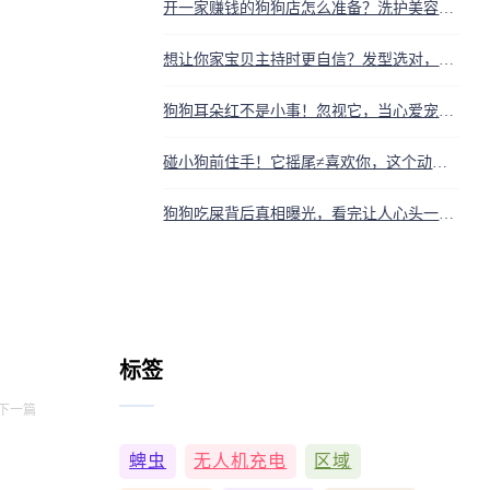
开一家赚钱的狗狗店怎么准备？洗护美容到零食玩具全攻略
想让你家宝贝主持时更自信？发型选对，全场目光瞬间被她抓住
狗狗耳朵红不是小事！忽视它，当心爱宠听力受损
碰小狗前住手！它摇尾≠喜欢你，这个动作可能让它记恨你一辈子
狗狗吃屎背后真相曝光，看完让人心头一颤！是病！是馋！还是抗议？
标签
下一篇
蜱虫
无人机充电
区域