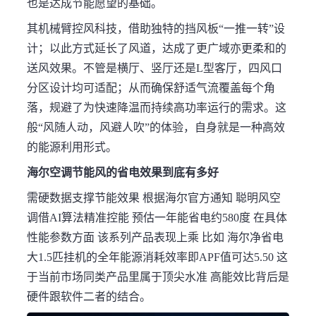
也是达成节能愿望的基础。
其机械臂控风科技，借助独特的挡风板“一推一转”设
计；以此方式延长了风道，达成了更广域亦更柔和的
送风效果。不管是横厅、竖厅还是L型客厅，四风口
分区设计均可适配；从而确保舒适气流覆盖每个角
落，规避了为快速降温而持续高功率运行的需求。这
般“风随人动，风避人吹”的体验，自身就是一种高效
的能源利用形式。
海尔空调节能风的省电效果到底有多好
需硬数据支撑节能效果 根据海尔官方通知 聪明风空
调借AI算法精准控能 预估一年能省电约580度 在具体
性能参数方面 该系列产品表现上乘 比如 海尔净省电
大1.5匹挂机的全年能源消耗效率即APF值可达5.50 这
于当前市场同类产品里属于顶尖水准 高能效比背后是
硬件跟软件二者的结合。