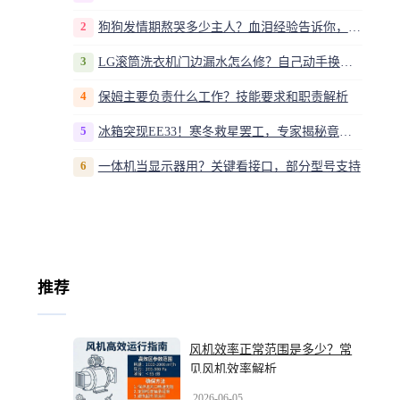
2
狗狗发情期熬哭多少主人？血泪经验告诉你，这20多天到底该怎么熬
3
LG滚筒洗衣机门边漏水怎么修？自己动手换密封圈教程视频
4
保姆主要负责什么工作？技能要求和职责解析
5
冰箱突现EE33！寒冬救星罢工，专家揭秘竟是无解故障？
6
一体机当显示器用？关键看接口，部分型号支持
推荐
风机效率正常范围是多少？常
见风机效率解析
2026-06-05