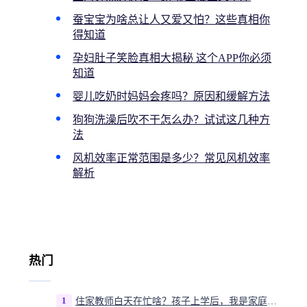
蚕宝宝为啥总让人又爱又怕？这些真相你
得知道
孕妇肚子笑脸真相大揭秘 这个APP你必须
知道
婴儿吃奶时妈妈会疼吗？原因和缓解方法
狗狗洗澡后吹不干怎么办？试试这几种方
法
风机效率正常范围是多少？常见风机效率
解析
热门
1
住家教师白天在忙啥？孩子上学后，我是家庭运营官