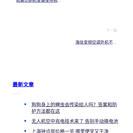
和美切割机安装使用视频
教程，新手安全操作指南
下一篇
海信变频空调外机不启
动？老师傅教你检查电源
和通信故障
最新文章
狗狗身上的蜱虫会传染给人吗？答案和防
护方法都在这
无人机空中充电技术来了 告别手动换电池
上海钟点房价格一览 哪里便宜又干净