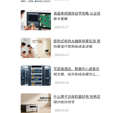
液晶电视维修自学攻略 从业技
能全掌握
2026-05-27
即热式电热水器耗电量实测 帮
你厘清日常用电成本详情
2026-05-13
写高端酒店、数据中心或者总
部大楼，综合布线品牌怎么
选？2026年最新几大品牌盘一
2026-05-10
盘
什么牌子功放机最好用 别再买
错功放坑钱货
2026-05-05