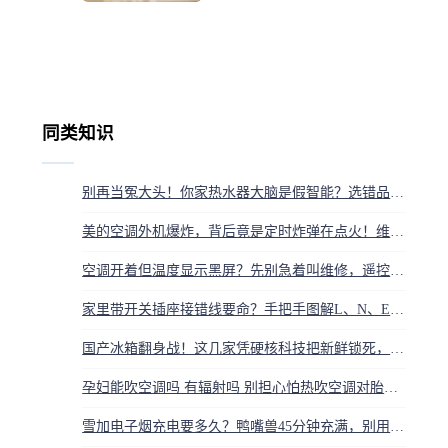
同类知识
别再当冤大头！你家热水器大脑是假智能？选错品牌就成高级摆件
美的空调外机爆炸，背后竟是定时炸弹在点火！维修工瞬间变火人，你家安全吗？
空调开着但温度显示黑屏？先别急着叫维修，遥控器上这个键按一下就好
家里带开关插座接错线要命？手把手图解L、N、E正确接法，安全第一
国产冰箱翻身战！这几家凭硬核科技把新鲜锁死，你家上榜没？
孕妇能吹空调吗 有辐射吗 别担心怕热吹空调对胎儿更好
雪加电子烟充电要多久？鸭嘴兽45分钟充满，别用手机快充头