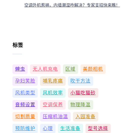
空调外机惹祸，内墙潮湿咋解决？专家支招快来瞧！
标签
蜱虫
无人机充电
区域
美颜相机
孕妇笑脸
哺乳疼痛
吹干方法
风机类型
风机效率
小猫吃猫砂
音频设置
空调保养
物理降温
切割质量
压缩机油温
入园准备
预防维护
心理
生活准备
型号选择