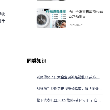
西门子洗衣机故障代码
牌板
自己动手查
可千
2026-04-23
同类知识
老师傅怒了！大金空调神经错乱LC故障，手把手教你秒变维修大神
创维29T16HN老电视维修指南，解决图像失真和电源不开机故障
松下洗衣机显示H27故障码打不开门？自己动手两步就能解决