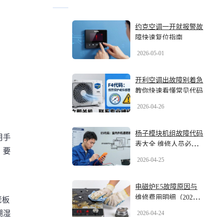
约克空调一开就报警故
障快速复位指南
2026-05-01
开利空调出故障别着急
教你快速看懂常见代码
2026-04-26
杨子模块机组故障代码
用手
表大全 维修人员必备
，要
收藏
2026-04-25
电磁炉E5故障原因与
维修费用明细（2026实
老板
操版）
潮湿
2026-04-24