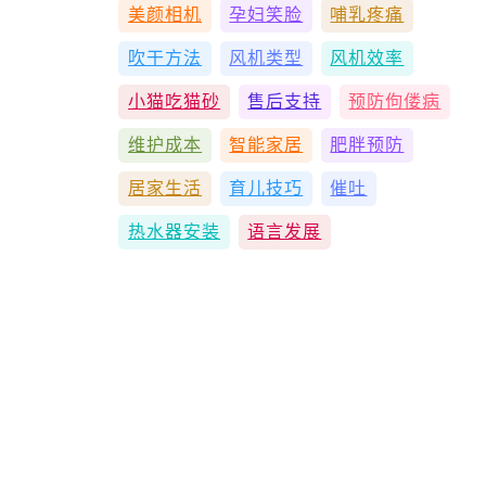
美颜相机
孕妇笑脸
哺乳疼痛
吹干方法
风机类型
风机效率
小猫吃猫砂
售后支持
预防佝偻病
维护成本
智能家居
肥胖预防
居家生活
育儿技巧
催吐
热水器安装
语言发展