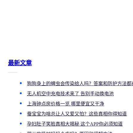
最新文章
狗狗身上的蜱虫会传染给人吗？答案和防护方法都
无人机空中充电技术来了 告别手动换电池
上海钟点房价格一览 哪里便宜又干净
蚕宝宝为啥总让人又爱又怕？这些真相你得知道
孕妇肚子笑脸真相大揭秘 这个APP你必须知道