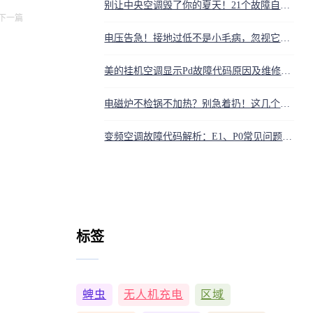
别让中央空调毁了你的夏天！21个故障自救法，省钱省心到哭
下一篇
电压告急！接地过低不是小毛病，忽视它就是在为下一次灾难埋雷
美的挂机空调显示Pd故障代码原因及维修费用参考
电磁炉不检锅不加热？别急着扔！这几个小零件一坏，准是罪魁祸首
变频空调故障代码解析：E1、P0常见问题怎么解决？
标签
蜱虫
无人机充电
区域