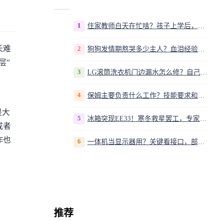
1
住家教师白天在忙啥？孩子上学后，我是家庭运营官
长难
2
狗狗发情期熬哭多少主人？血泪经验告诉你，这20多天到底该怎么熬
层”
3
LG滚筒洗衣机门边漏水怎么修？自己动手换密封圈教程视频
4
保姆主要负责什么工作？技能要求和职责解析
是大
5
冰箱突现EE33！寒冬救星罢工，专家揭秘竟是无解故障？
或者
作也
6
一体机当显示器用？关键看接口，部分型号支持
推荐