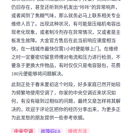
仍旧存在，甚至还听到外机发出“咔咔”的异常响声，
或者闻到了焦糊气味，那么就务必马上联系相关专业
维修人员了。出现这种状况，有可能是压缩机电容出
现老化现象，或者制冷剂存在异常情况，又或者是主
板发生故障。大金官方售后在此当前响应速度相当
快，在一线城市最快仅需1小时便能够上门。在维修
之时一定要密切留意师傅对电流和压力进行检测，不
要急于更换大件物品，有时仅仅只是电容鼓包，花费
180元便能够将问题解决。
此刻正处于春末夏初这个时段，好多家庭已然开始较
为频繁地使用空调了，你家的中央空调近来状况如
何，有没有碰到过相似的问题，最终又是怎样将其解
决的，欢迎于评论区把你的经历分享出来，为更多正
为此发愁的朋友提供一些参考依据。
中央空调
故障码E8
维修方法