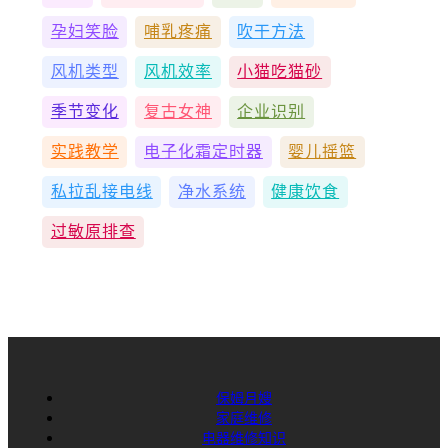
孕妇笑脸
哺乳疼痛
吹干方法
风机类型
风机效率
小猫吃猫砂
季节变化
复古女神
企业识别
实践教学
电子化霜定时器
婴儿摇篮
私拉乱接电线
净水系统
健康饮食
过敏原排查
保姆月嫂
家庭维修
电器维修知识