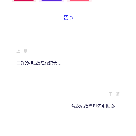
赞 (
)
上一篇
三洋冷柜E故障代码大全
商用冷柜维修必看
下一篇
洗衣机故障F1先别慌 多半
是这里出了问题