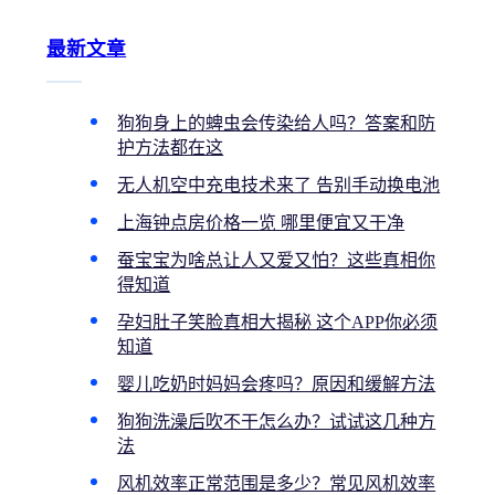
最新文章
狗狗身上的蜱虫会传染给人吗？答案和防
护方法都在这
无人机空中充电技术来了 告别手动换电池
上海钟点房价格一览 哪里便宜又干净
蚕宝宝为啥总让人又爱又怕？这些真相你
得知道
孕妇肚子笑脸真相大揭秘 这个APP你必须
知道
婴儿吃奶时妈妈会疼吗？原因和缓解方法
狗狗洗澡后吹不干怎么办？试试这几种方
法
风机效率正常范围是多少？常见风机效率