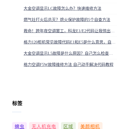
大金空调显示LC故障怎么办？快速维修方法
燃气灶打火后总灭？熄火保护故障的5个自查方法
救命！跨年夜空调罢工，科龙E1/E2代码让我惊出一身汗！快看解码秘籍
格力120柜机常见故障代码E1和E5是什么意思，自己怎么修
大金空调显示L5故障是什么原因？自己怎么检查维修？
格力空调F5W故障维修方法 自己动手解决代码教程
标签
蜱虫
无人机充电
区域
美颜相机