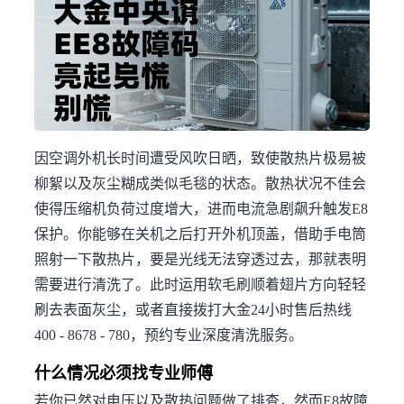
因空调外机长时间遭受风吹日晒，致使散热片极易被
柳絮以及灰尘糊成类似毛毯的状态。散热状况不佳会
使得压缩机负荷过度增大，进而电流急剧飙升触发E8
保护。你能够在关机之后打开外机顶盖，借助手电筒
照射一下散热片，要是光线无法穿透过去，那就表明
需要进行清洗了。此时运用软毛刷顺着翅片方向轻轻
刷去表面灰尘，或者直接拨打大金24小时售后热线
400 - 8678 - 780，预约专业深度清洗服务。
什么情况必须找专业师傅
若你已然对电压以及散热问题做了排查，然而E8故障