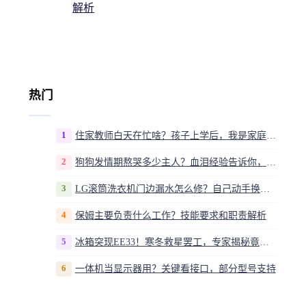
解析
热门
1
住家教师白天在忙啥？孩子上学后，我是家庭运营官
2
狗狗发情期熬哭多少主人？血泪经验告诉你，这20多天到底该怎么熬
3
LG滚筒洗衣机门边漏水怎么修？自己动手换密封圈教程视频
4
保姆主要负责什么工作？技能要求和职责解析
5
冰箱突现EE33！寒冬救星罢工，专家揭秘竟是无解故障？
6
一体机当显示器用？关键看接口，部分型号支持