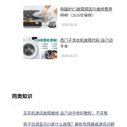
电磁炉E5故障原因与维修费用
明细（2026实操版）
2026-04-24
西门子洗衣机故障代码 自己动
手查
2026-04-23
同类知识
天花机通讯故障维修 自己动手修好教程，不花冤枉钱
扬子空调显示03是什么故障？解析传感器或通讯问题